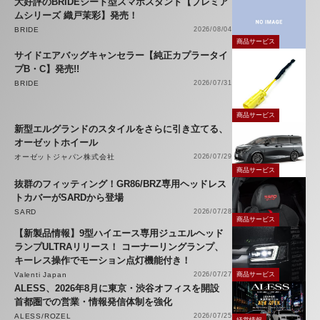
大好評のBRIDEシート型スマホスタンド【プレミア
ムシリーズ 織戸茉彩】発売！
BRIDE
2026/08/04
商品サービス
サイドエアバッグキャンセラー【純正カプラータイ
プB・C】発売!!
BRIDE
2026/07/31
商品サービス
新型エルグランドのスタイルをさらに引き立てる、
オーゼットホイール
オーゼットジャパン株式会社
2026/07/29
商品サービス
抜群のフィッティング！GR86/BRZ専用ヘッドレス
トカバーがSARDから登場
SARD
2026/07/28
商品サービス
【新製品情報】9型ハイエース専用ジュエルヘッド
ランプULTRAリリース！ コーナーリングランプ、
キーレス操作でモーション点灯機能付き！
Valenti Japan
2026/07/27
商品サービス
ALESS、2026年8月に東京・渋谷オフィスを開設
首都圏での営業・情報発信体制を強化
ALESS/ROZEL
2026/07/25