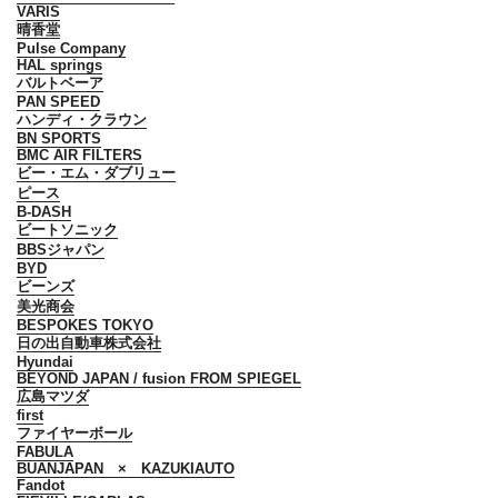
VARIS
晴香堂
Pulse Company
HAL springs
バルトベーア
PAN SPEED
ハンディ・クラウン
BN SPORTS
BMC AIR FILTERS
ビー・エム・ダブリュー
ピース
B-DASH
ビートソニック
BBSジャパン
BYD
ビーンズ
美光商会
BESPOKES TOKYO
日の出自動車株式会社
Hyundai
BEYOND JAPAN / fusion FROM SPIEGEL
広島マツダ
first
ファイヤーボール
FABULA
BUANJAPAN × KAZUKIAUTO
Fandot