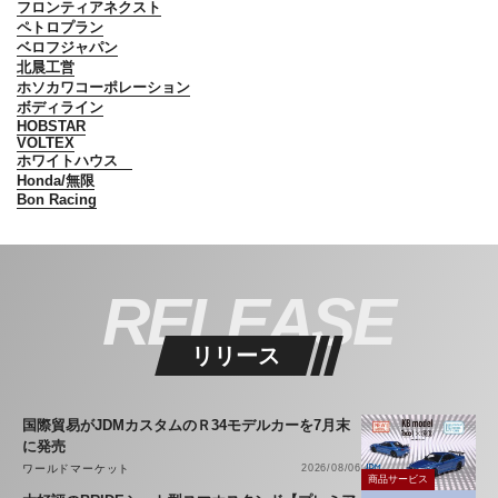
フロンティアネクスト
ペトロプラン
ベロフジャパン
北晨工営
ホソカワコーポレーション
ボディライン
HOBSTAR
VOLTEX
ホワイトハウス
Honda/無限
Bon Racing
RELEASE
リリース
国際貿易がJDMカスタムのＲ34モデルカーを7月末
に発売
ワールドマーケット
2026/08/06
商品サービス