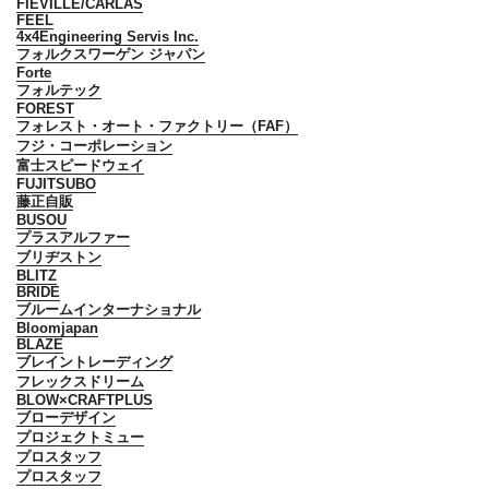
FIEVILLE/CARLAS
FEEL
4x4Engineering Servis Inc.
フォルクスワーゲン ジャパン
Forte
フォルテック
FOREST
フォレスト・オート・ファクトリー（FAF）
フジ・コーポレーション
富士スピードウェイ
FUJITSUBO
藤正自販
BUSOU
プラスアルファー
ブリヂストン
BLITZ
BRIDE
ブルームインターナショナル
Bloomjapan
BLAZE
ブレイントレーディング
フレックスドリーム
BLOW×CRAFTPLUS
ブローデザイン
プロジェクトミュー
プロスタッフ
プロスタッフ