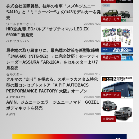
経営情報
株式会社国際貿易、往年の名車「スズキジムニー
SJ410」と「ミニクーパーS」の1/43モデルカーを発
売
商品サービス
ワールドマーケット
2026/07/23
HID交換用LEDバルブ “オプティマル LED ZX
6500K” 新発売
ベロフジャパン
2026/07/21
商品サービス
最先端の取り締まりに、最先端の対策を新型取締機
「JMA-600（NTG-962）」に完全対応！セーフティ
商品サービス
レーダーASSURA「AR-126A」をセルスターより7
月発売
セルスター
2026/07/17
クルマの “走り” を極める、スポーツカスタム特化
型の新コンセプトストア「A PIT AUTOBACS
PERFORMANCE FACTORY 大阪」オープン
商品サービス
AUTOBACS
2026/07/08
AWIN、ジムニーシエラ ジムニーノマド GOZEL
ボディキットを発売
AWIN
2026/07/08
出展情報