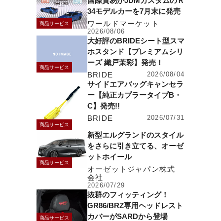
国際貿易がJDMカスタムのＲ
34モデルカーを7月末に発売
ワールドマーケット
商品サービス
2026/08/06
大好評のBRIDEシート型スマ
ホスタンド【プレミアムシリ
ーズ 織戸茉彩】発売！
商品サービス
BRIDE
2026/08/04
サイドエアバッグキャンセラ
ー【純正カプラータイプB・
C】発売!!
BRIDE
2026/07/31
商品サービス
新型エルグランドのスタイル
をさらに引き立てる、オーゼ
ットホイール
商品サービス
オーゼットジャパン株式
会社
2026/07/29
抜群のフィッティング！
GR86/BRZ専用ヘッドレスト
カバーがSARDから登場
商品サービス