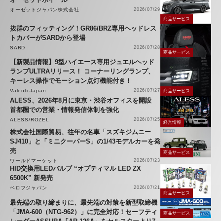
オーゼットジャパン株式会社
2026/07/29
商品サービス
抜群のフィッティング！GR86/BRZ専用ヘッドレス
トカバーがSARDから登場
SARD
2026/07/28
商品サービス
【新製品情報】9型ハイエース専用ジュエルヘッド
ランプULTRAリリース！ コーナーリングランプ、
キーレス操作でモーション点灯機能付き！
Valenti Japan
2026/07/27
商品サービス
ALESS、2026年8月に東京・渋谷オフィスを開設
首都圏での営業・情報発信体制を強化
ALESS/ROZEL
2026/07/25
経営情報
株式会社国際貿易、往年の名車「スズキジムニー
SJ410」と「ミニクーパーS」の1/43モデルカーを発
売
商品サービス
ワールドマーケット
2026/07/23
HID交換用LEDバルブ “オプティマル LED ZX
6500K” 新発売
ベロフジャパン
2026/07/21
商品サービス
最先端の取り締まりに、最先端の対策を新型取締機
「JMA-600（NTG-962）」に完全対応！セーフティ
商品サービス