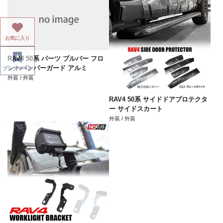
お気に入り
RAV4 50系 パーツ ブルバー フロ
ントバンパーガード アルミ
ブックマーク
外装 / 外装
RAV4 50系 サイドドアプロテクタ
ー サイドスカート
外装 / 外装