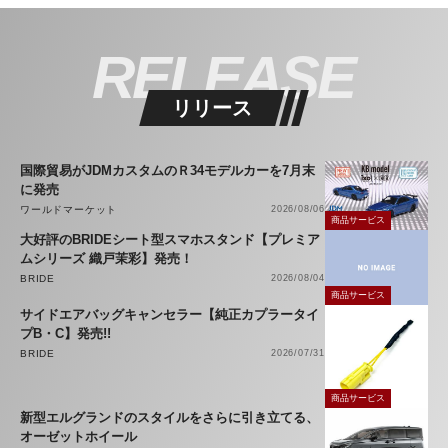
RELEASE
リリース
国際貿易がJDMカスタムのＲ34モデルカーを7月末
に発売
ワールドマーケット
2026/08/06
商品サービス
大好評のBRIDEシート型スマホスタンド【プレミア
ムシリーズ 織戸茉彩】発売！
BRIDE
2026/08/04
商品サービス
サイドエアバッグキャンセラー【純正カプラータイ
プB・C】発売!!
BRIDE
2026/07/31
商品サービス
新型エルグランドのスタイルをさらに引き立てる、
オーゼットホイール