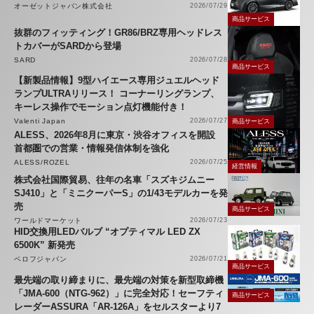
オーゼットジャパン株式会社
2026/07/29
商品サービス
抜群のフィッティング！GR86/BRZ専用ヘッドレス
トカバーがSARDから登場
SARD
2026/07/28
商品サービス
【新製品情報】9型ハイエース専用ジュエルヘッド
ランプULTRAリリース！ コーナーリングランプ、
キーレス操作でモーション点灯機能付き！
Valenti Japan
2026/07/27
商品サービス
ALESS、2026年8月に東京・渋谷オフィスを開設
首都圏での営業・情報発信体制を強化
ALESS/ROZEL
2026/07/25
経営情報
株式会社国際貿易、往年の名車「スズキジムニー
SJ410」と「ミニクーパーS」の1/43モデルカーを発
売
商品サービス
ワールドマーケット
2026/07/23
HID交換用LEDバルブ “オプティマル LED ZX
6500K” 新発売
ベロフジャパン
2026/07/21
商品サービス
最先端の取り締まりに、最先端の対策を新型取締機
「JMA-600（NTG-962）」に完全対応！セーフティ
商品サービス
レーダーASSURA「AR-126A」をセルスターより7