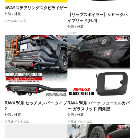
4WAYステアリングスタビライザー
外装 / 外装
【リップスポイラー】シビックハ
イブリッド(FL4)
シーエルリンク
外装 / 外装
BLITZ
RAV4 50系 ヒッチメンバー タイプ
RAV4 50系 パーツ フューエルカバ
2
ー ガラスリッド 四角型
外装 / 外装
外装 / 外装
くるまドットコム
くるまドットコム