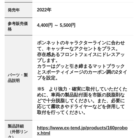
2022年
発売年
参考販売価
4,400円 ～ 5,500円
格
ボンネットのキャラクターラインに合わせ
て、キャッチーなアクセントをプラス。
存在感あるフロントフェイスにドレスアッ
プします。
カラーはグッと引き締まるマットブラック
とスポーティイメージのカーボン調の2タイ
パーツ・製
プを設定。
品説明
※5 より強力・確実に取付していただくた
めに、車両の製品貼付面を市販の脱脂剤な
どで十分脱脂してください。また、必要に
応じて霧吹きやドライヤーなどを併用して
取付を行ってください。
製品詳細
https://www.ex-tend.jp/products/160probo
（外部リン
x.html
ク）