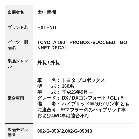
田中電機
出展者名
EXTEND
ブランド名
パーツ・製
TOYOTA 160 PROBOX･SUCCEED BO
NNET DECAL
品名
製品ジャン
外装 / 外装
ル
車 名： トヨタ プロボックス
型 式： 160系
年 式： 平成26年9月 ～
グレード： DX / DXコンフォート / GL / F
適合車両
備 考： ハイブリッド車/ガソリン車 とも
に適合可 ※マフラーのみハイブリッド車
および4WD車は適合不可
製品モデル
002-G-05342,002-G-05343
番号