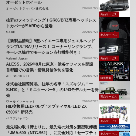
オーゼットホイール
オーゼットジャパン株式会社
2026/07/29
商品サービス
抜群のフィッティング！GR86/BRZ専用ヘッドレス
トカバーがSARDから登場
SARD
2026/07/28
商品サービス
【新製品情報】9型ハイエース専用ジュエルヘッド
ランプULTRAリリース！ コーナーリングランプ、
キーレス操作でモーション点灯機能付き！
Valenti Japan
2026/07/27
商品サービス
ALESS、2026年8月に東京・渋谷オフィスを開設
首都圏での営業・情報発信体制を強化
ALESS/ROZEL
2026/07/25
経営情報
株式会社国際貿易、往年の名車「スズキジムニー
SJ410」と「ミニクーパーS」の1/43モデルカーを発
売
商品サービス
ワールドマーケット
2026/07/23
HID交換用LEDバルブ “オプティマル LED ZX
6500K” 新発売
ベロフジャパン
2026/07/21
商品サービス
最先端の取り締まりに、最先端の対策を新型取締機
「JMA-600（NTG-962）」に完全対応！セーフティ
商品サービス