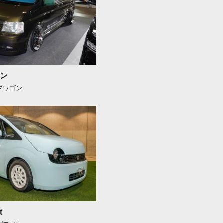
ン
ップワゴン
t