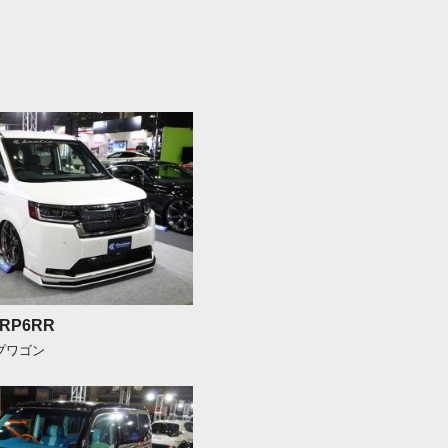
-RP6RR
ップワゴン