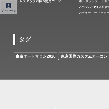
ドレスアップ内容 &使用パーツ
ボンネットフードカ
\nバンパー(灯火類含
ブックマーク
\nデューリーマーカ
タグ
東京オートサロン2026
東京国際カスタムカーコンテ