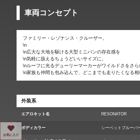
車両コンセプト
ファミリー・レゾナンス・クルーザー。
\n
\n広大な大地を駆ける大型ミニバンの存在感を
\n気軽に扱えるちょうどいいサイズに。
\nルーフに光るデューリーマーカーがワイルドさをさら
\n家族も仲間も包み込んで、どこまでも走りたくなる相
外装系
エアロキット名
RESONATOR
ボディカラー
シーベットブルーパ
お気に入り