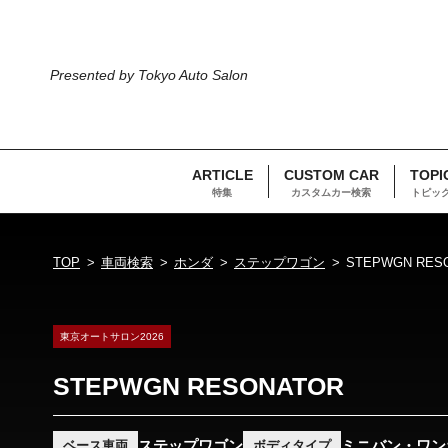
Presented by Tokyo Auto Salon
ARTICLE
CUSTOM CAR
TOPI
特集
カスタムカー検索
トピッ
TOP
車両検索
ホンダ
ステップワゴン
STEPWGN RES
東京オートサロン2026
STEPWGN RESONATOR
ステップワゴン
ミニバン・ワン
ベース車両
ボディタイプ