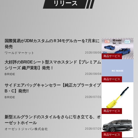
リリース
国際貿易がJDMカスタムのＲ34モデルカーを7月末に
発売
ワールドマーケット
2026/08/06
商品サービス
大好評のBRIDEシート型スマホスタンド【プレミアム
シリーズ 織戸茉彩】発売！
BRIDE
2026/08/04
商品サービス
サイドエアバッグキャンセラー【純正カプラータイプ
B・C】発売!!
BRIDE
2026/07/31
商品サービス
新型エルグランドのスタイルをさらに引き立てる、オ
ーゼットホイール
オーゼットジャパン株式会社
2026/07/29
商品サービス