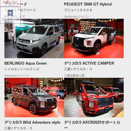
お気に入り
アルファード
PEUGEOT 5008 GT Hybrid
トヨタ | アルファード
プジョー | ５００８
株式会社レイズ
Stellantisジャパン
ブックマーク
BERLINGO Aqua Green
デリカD:5 ACTIVE CAMPER
シトロエン | ベルランゴ
三菱 | デリカＤ：５
Stellantisジャパン
三菱自動車工業
デリカD:5 Wild Adventure style
デリカD:5 AXCR2025サポートカ
ー
三菱 | デリカＤ：５