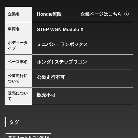
Honda/無限
企業ページはこちら
企業名
STEP WGN Modulo X
車両名
ボディータ
ミニバン・ワンボックス
イプ
ホンダ | ステップワゴン
ベース車名
公道走行に
公道走行不可
ついて
販売につい
販売不可
て
タグ
東京オートサロン2019