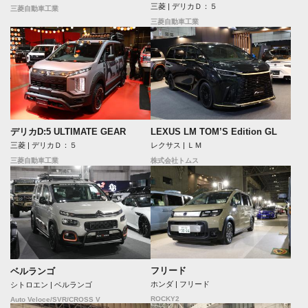
三菱 | デリカＤ：５
三菱自動車工業
三菱自動車工業
デリカD:5 ULTIMATE GEAR
LEXUS LM TOM’S Edition GL
三菱 | デリカＤ：５
レクサス | ＬＭ
三菱自動車工業
株式会社トムス
フリード
ベルランゴ
ホンダ | フリード
シトロエン | ベルランゴ
ROCKY2
Auto Veloce/SVR/CROSS V