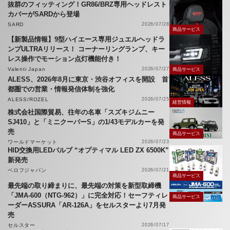
抜群のフィッティング！GR86/BRZ専用ヘッドレスト
カバーがSARDから登場
SARD
2026/07/28
商品サービス
【新製品情報】9型ハイエース専用ジュエルヘッドラ
ンプULTRAリリース！ コーナーリングランプ、キー
レス操作でモーション点灯機能付き！
Valenti Japan
2026/07/27
商品サービス
ALESS、2026年8月に東京・渋谷オフィスを開設 首
都圏での営業・情報発信体制を強化
ALESS/ROZEL
2026/07/25
経営情報
株式会社国際貿易、往年の名車「スズキジムニー
SJ410」と「ミニクーパーS」の1/43モデルカーを発
売
商品サービス
ワールドマーケット
2026/07/23
HID交換用LEDバルブ “オプティマル LED ZX 6500K”
新発売
ベロフジャパン
2026/07/21
商品サービス
最先端の取り締まりに、最先端の対策を新型取締機
「JMA-600（NTG-962）」に完全対応！セーフティレ
商品サービス
ーダーASSURA「AR-126A」をセルスターより7月発
売
セルスター
2026/07/17