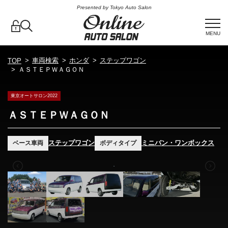
Presented by Tokyo Auto Salon
MENU
車両検索
ホンダ
ステップワゴン
TOP
ＡＳＴＥＰＷＡＧＯＮ
東京オートサロン2022
ＡＳＴＥＰＷＡＧＯＮ
ステップワゴン
ミニバン・ワンボックス
ベース車両
ボディタイプ