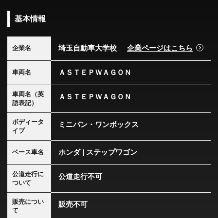
基本情報
埼玉自動車大学校
企業ページはこちら
企業名
ＡＳＴＥＰＷＡＧＯＮ
車両名
車両名（英
ＡＳＴＥＰＷＡＧＯＮ
語表記）
ボディータ
ミニバン・ワンボックス
イプ
ホンダ | ステップワゴン
ベース車名
公道走行に
公道走行不可
ついて
販売につい
販売不可
て