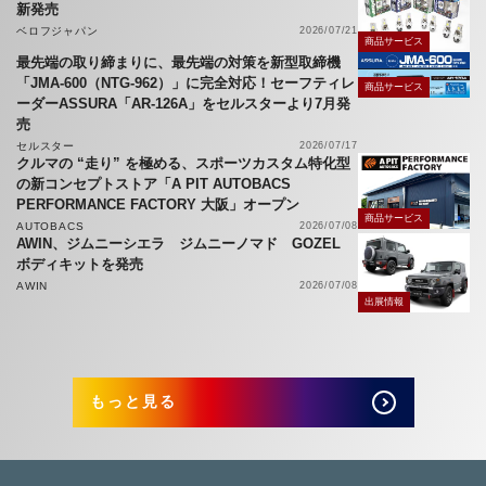
新発売
ベロフジャパン
2026/07/21
商品サービス
最先端の取り締まりに、最先端の対策を新型取締機
「JMA-600（NTG-962）」に完全対応！セーフティレ
商品サービス
ーダーASSURA「AR-126A」をセルスターより7月発
売
セルスター
2026/07/17
クルマの “走り” を極める、スポーツカスタム特化型
の新コンセプトストア「A PIT AUTOBACS
PERFORMANCE FACTORY 大阪」オープン
商品サービス
AUTOBACS
2026/07/08
AWIN、ジムニーシエラ ジムニーノマド GOZEL
ボディキットを発売
AWIN
2026/07/08
出展情報
もっと見る