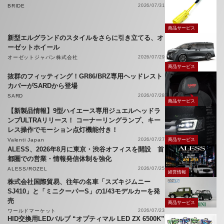
BRIDE
2026/07/31
商品サービス
新型エルグランドのスタイルをさらに引き立てる、オ
ーゼットホイール
オーゼットジャパン株式会社
2026/07/29
商品サービス
抜群のフィッティング！GR86/BRZ専用ヘッドレスト
カバーがSARDから登場
SARD
2026/07/28
商品サービス
【新製品情報】9型ハイエース専用ジュエルヘッドラ
ンプULTRAリリース！ コーナーリングランプ、キー
レス操作でモーション点灯機能付き！
Valenti Japan
2026/07/27
商品サービス
ALESS、2026年8月に東京・渋谷オフィスを開設 首
都圏での営業・情報発信体制を強化
ALESS/ROZEL
2026/07/25
経営情報
株式会社国際貿易、往年の名車「スズキジムニー
SJ410」と「ミニクーパーS」の1/43モデルカーを発
売
商品サービス
ワールドマーケット
2026/07/23
HID交換用LEDバルブ “オプティマル LED ZX 6500K”