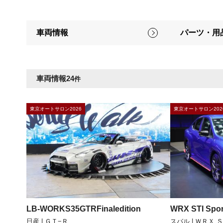
車両情報
パーツ・用
車両情報
24
件
東京オートサロン2026
東京オートサロン202
LB-WORKS35GTRFinaledition
WRX STI Spo
日産 | ＧＴ−Ｒ
スバル | ＷＲＸ 