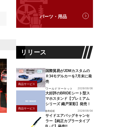
パーツ・用品
リリース
国際貿易がJDMカスタムの
Ｒ34モデルカーを7月末に発
売
商品サービス
ワールドマーケット
2026/08/06
大好評のBRIDEシート型ス
マホスタンド【プレミアム
シリーズ 織戸茉彩】発売！
商品サービス
BRIDE
2026/08/04
サイドエアバッグキャンセ
ラー【純正カプラータイプ
B・C】発売!!