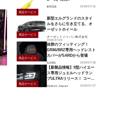
BRIDE
2026/07/31
商品サービス
新型エルグランドのスタイ
ルをさらに引き立てる、オ
ーゼットホイール
商品サービス
オーゼットジャパン株式会社
2026/07/29
抜群のフィッティング！
GR86/BRZ専用ヘッドレスト
カバーがSARDから登場
商品サービス
SARD
2026/07/28
【新製品情報】9型ハイエー
ス専用ジュエルヘッドラン
プULTRAリリース！ コーナ
ーリングランプ、キーレス
商品サービス
Valenti Japan
2026/07/27
操作でモーション点灯機能
付き！