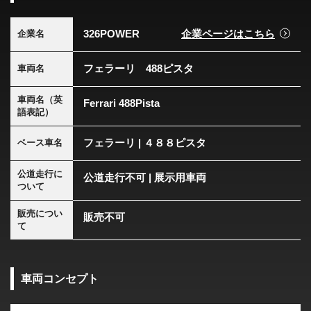
326POWER
企業ページはこちら
企業名
フェラーリ 488ピスタ
車両名
車両名（英
Ferrari 488Pista
語表記）
フェラーリ | ４８８ピスタ
ベース車名
公道走行に
公道走行不可 | 展示用車両
ついて
販売につい
販売不可
て
車両コンセプト