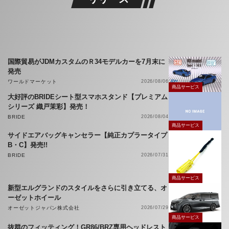
国際貿易がJDMカスタムのＲ34モデルカーを7月末に
発売
ワールドマーケット
2026/08/06
商品サービス
大好評のBRIDEシート型スマホスタンド【プレミアム
シリーズ 織戸茉彩】発売！
BRIDE
2026/08/04
商品サービス
サイドエアバッグキャンセラー【純正カプラータイプ
B・C】発売!!
BRIDE
2026/07/31
商品サービス
新型エルグランドのスタイルをさらに引き立てる、オ
ーゼットホイール
オーゼットジャパン株式会社
2026/07/29
商品サービス
抜群のフィッティング！GR86/BRZ専用ヘッドレスト