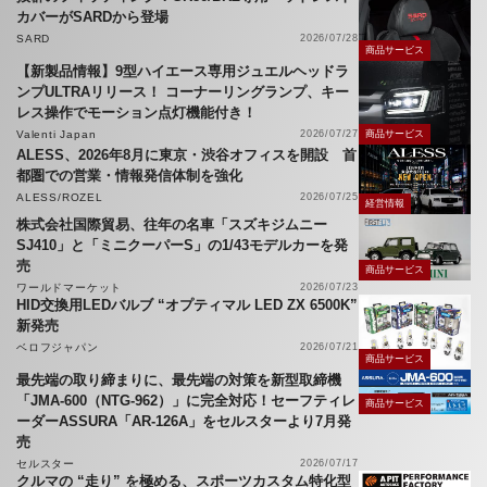
カバーがSARDから登場
SARD
2026/07/28
商品サービス
【新製品情報】9型ハイエース専用ジュエルヘッドラ
ンプULTRAリリース！ コーナーリングランプ、キー
レス操作でモーション点灯機能付き！
Valenti Japan
2026/07/27
商品サービス
ALESS、2026年8月に東京・渋谷オフィスを開設 首
都圏での営業・情報発信体制を強化
ALESS/ROZEL
2026/07/25
経営情報
株式会社国際貿易、往年の名車「スズキジムニー
SJ410」と「ミニクーパーS」の1/43モデルカーを発
売
商品サービス
ワールドマーケット
2026/07/23
HID交換用LEDバルブ “オプティマル LED ZX 6500K”
新発売
ベロフジャパン
2026/07/21
商品サービス
最先端の取り締まりに、最先端の対策を新型取締機
「JMA-600（NTG-962）」に完全対応！セーフティレ
商品サービス
ーダーASSURA「AR-126A」をセルスターより7月発
売
セルスター
2026/07/17
クルマの “走り” を極める、スポーツカスタム特化型