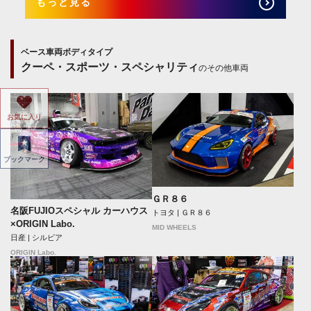
もっと見る
ベース車両ボディタイプ
クーペ・スポーツ・スペシャリティ
のその他車両
お気に入り
ブックマーク
ＧＲ８６
名阪FUJIOスペシャル カーハウス
トヨタ | ＧＲ８６
×ORIGIN Labo.
MID WHEELS
日産 | シルビア
ORIGIN Labo.