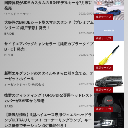
国際貿易がJDMカスタムのＲ34モデルカーを7月末に
発売
ワールドマーケット
2026/08/06
商品サービス
大好評のBRIDEシート型スマホスタンド【プレミアム
シリーズ 織戸茉彩】発売！
BRIDE
2026/08/04
商品サービス
サイドエアバッグキャンセラー【純正カプラータイプ
B・C】発売!!
BRIDE
2026/07/31
商品サービス
新型エルグランドのスタイルをさらに引き立てる、オ
ーゼットホイール
オーゼットジャパン株式会社
2026/07/29
商品サービス
抜群のフィッティング！GR86/BRZ専用ヘッドレスト
カバーがSARDから登場
SARD
2026/07/28
商品サービス
【新製品情報】9型ハイエース専用ジュエルヘッドラ
ンプULTRAリリース！ コーナーリングランプ、キー
レス操作でモーション点灯機能付き！