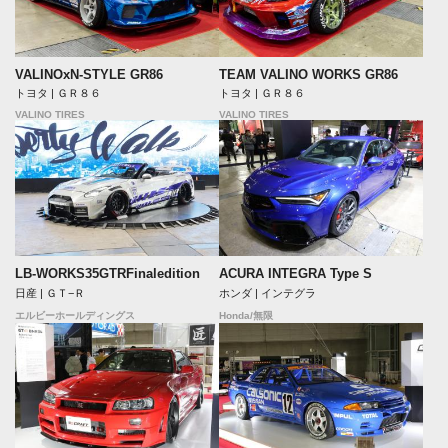
VALINOxN-STYLE GR86
TEAM VALINO WORKS GR86
トヨタ | ＧＲ８６
トヨタ | ＧＲ８６
VALINO TIRES
VALINO TIRES
LB-WORKS35GTRFinaledition
ACURA INTEGRA Type S
日産 | ＧＴ−Ｒ
ホンダ | インテグラ
エルビーホールディングス
Honda/無限