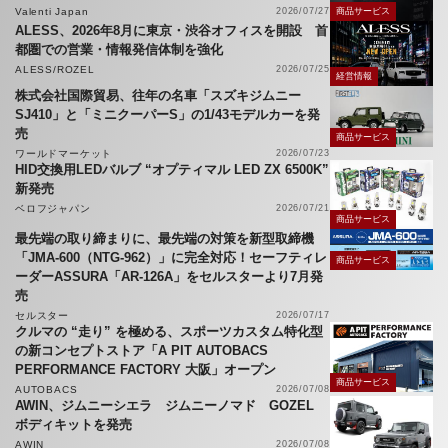
Valenti Japan
2026/07/27
商品サービス
ALESS、2026年8月に東京・渋谷オフィスを開設 首
都圏での営業・情報発信体制を強化
ALESS/ROZEL
2026/07/25
経営情報
株式会社国際貿易、往年の名車「スズキジムニー
SJ410」と「ミニクーパーS」の1/43モデルカーを発
売
商品サービス
ワールドマーケット
2026/07/23
HID交換用LEDバルブ “オプティマル LED ZX 6500K”
新発売
ベロフジャパン
2026/07/21
商品サービス
最先端の取り締まりに、最先端の対策を新型取締機
「JMA-600（NTG-962）」に完全対応！セーフティレ
商品サービス
ーダーASSURA「AR-126A」をセルスターより7月発
売
セルスター
2026/07/17
クルマの “走り” を極める、スポーツカスタム特化型
の新コンセプトストア「A PIT AUTOBACS
PERFORMANCE FACTORY 大阪」オープン
商品サービス
AUTOBACS
2026/07/08
AWIN、ジムニーシエラ ジムニーノマド GOZEL
ボディキットを発売
AWIN
2026/07/08