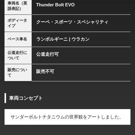
車両名（英
Thunder Bolt EVO
語表記）
ボディータ
クーペ・スポーツ・スペシャリティ
イプ
ランボルギーニ | ウラカン
ベース車名
公道走行に
公道走行可
ついて
販売につい
販売不可
て
車両コンセプト
サンダーボルトチタニウムの世界観をアートしました。