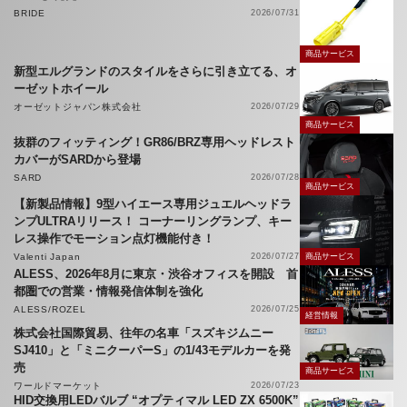
BRIDE
2026/07/31
商品サービス
新型エルグランドのスタイルをさらに引き立てる、オ
ーゼットホイール
オーゼットジャパン株式会社
2026/07/29
商品サービス
抜群のフィッティング！GR86/BRZ専用ヘッドレスト
カバーがSARDから登場
SARD
2026/07/28
商品サービス
【新製品情報】9型ハイエース専用ジュエルヘッドラ
ンプULTRAリリース！ コーナーリングランプ、キー
レス操作でモーション点灯機能付き！
Valenti Japan
2026/07/27
商品サービス
ALESS、2026年8月に東京・渋谷オフィスを開設 首
都圏での営業・情報発信体制を強化
ALESS/ROZEL
2026/07/25
経営情報
株式会社国際貿易、往年の名車「スズキジムニー
SJ410」と「ミニクーパーS」の1/43モデルカーを発
売
商品サービス
ワールドマーケット
2026/07/23
HID交換用LEDバルブ “オプティマル LED ZX 6500K”