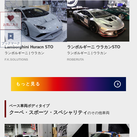
お気に入り
ブックマーク
ランボルギーニ ウラカンSTO
Lamborghini Huracn STO
ランボルギーニ | ウラカン
ランボルギーニ | ウラカン
ROBERUTA
F.K.SOLUTIONS
もっと見る
ベース車両ボディタイプ
クーペ・スポーツ・スペシャリティ
のその他車両