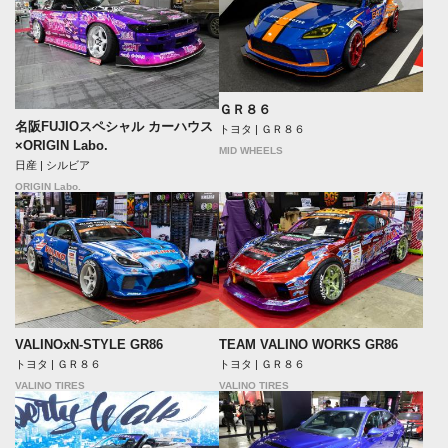
ＧＲ８６
名阪FUJIOスペシャル カーハウス
トヨタ | ＧＲ８６
×ORIGIN Labo.
MID WHEELS
日産 | シルビア
ORIGIN Labo.
VALINOxN-STYLE GR86
TEAM VALINO WORKS GR86
トヨタ | ＧＲ８６
トヨタ | ＧＲ８６
VALINO TIRES
VALINO TIRES