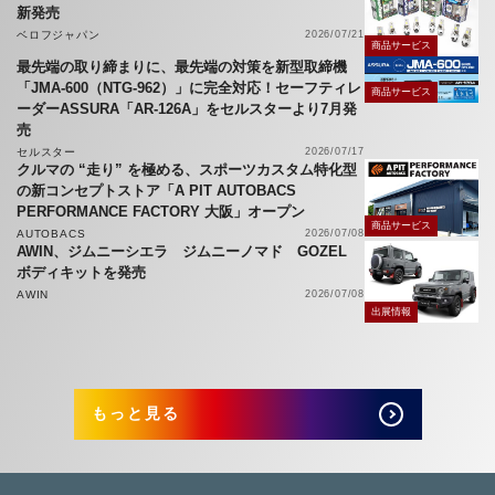
新発売
ベロフジャパン
2026/07/21
商品サービス
最先端の取り締まりに、最先端の対策を新型取締機
「JMA-600（NTG-962）」に完全対応！セーフティレ
商品サービス
ーダーASSURA「AR-126A」をセルスターより7月発
売
セルスター
2026/07/17
クルマの “走り” を極める、スポーツカスタム特化型
の新コンセプトストア「A PIT AUTOBACS
PERFORMANCE FACTORY 大阪」オープン
商品サービス
AUTOBACS
2026/07/08
AWIN、ジムニーシエラ ジムニーノマド GOZEL
ボディキットを発売
AWIN
2026/07/08
出展情報
もっと見る