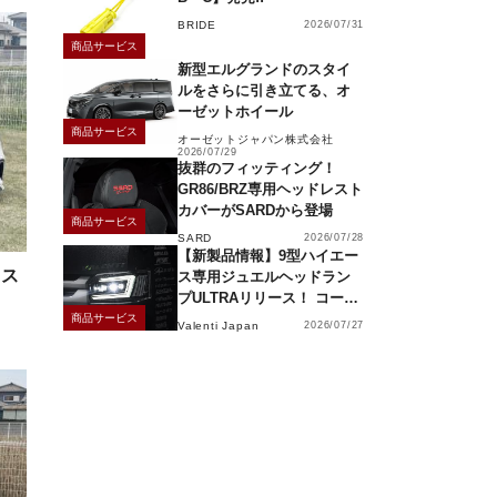
BRIDE
2026/07/31
商品サービス
新型エルグランドのスタイ
ルをさらに引き立てる、オ
ーゼットホイール
商品サービス
オーゼットジャパン株式会社
2026/07/29
抜群のフィッティング！
GR86/BRZ専用ヘッドレスト
カバーがSARDから登場
商品サービス
SARD
2026/07/28
【新製品情報】9型ハイエー
ラス
ス専用ジュエルヘッドラン
プULTRAリリース！ コーナ
ーリングランプ、キーレス
商品サービス
Valenti Japan
2026/07/27
操作でモーション点灯機能
付き！