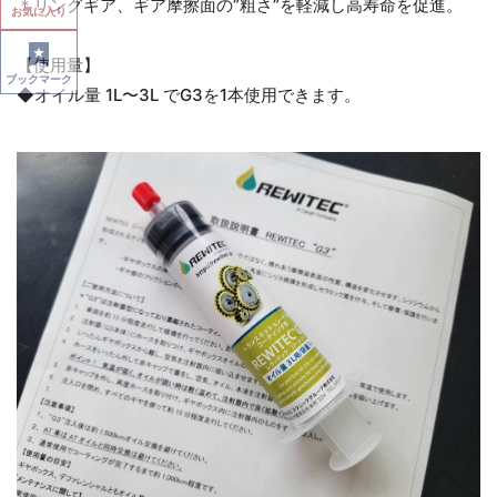
＊リングギア、ギア摩擦面の”粗さ”を軽減し高寿命を促進。
お気に入り
【使用量】
ブックマーク
◆オイル量 1L〜3L でG3を1本使用できます。