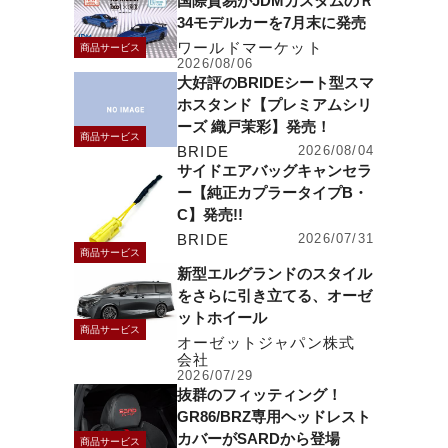
国際貿易がJDMカスタムのＲ
34モデルカーを7月末に発売
ワールドマーケット
商品サービス
2026/08/06
大好評のBRIDEシート型スマ
ホスタンド【プレミアムシリ
ーズ 織戸茉彩】発売！
商品サービス
BRIDE
2026/08/04
サイドエアバッグキャンセラ
ー【純正カプラータイプB・
C】発売!!
BRIDE
2026/07/31
商品サービス
新型エルグランドのスタイル
をさらに引き立てる、オーゼ
ットホイール
商品サービス
オーゼットジャパン株式
会社
2026/07/29
抜群のフィッティング！
GR86/BRZ専用ヘッドレスト
カバーがSARDから登場
商品サービス