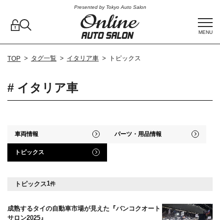
Presented by Tokyo Auto Salon
MENU
タグ一覧
イタリア車
トピックス
TOP
# イタリア車
車両情報
パーツ・用品情報
トピックス
1
トピックス
件
成熟するタイの自動車市場が見えた『バンコクオート
サロン2025』