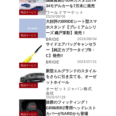
国際貿易がJDMカスタムのＲ
34モデルカーを7月末に発売
ワールドマーケット
商品サービス
2026/08/06
大好評のBRIDEシート型スマ
ホスタンド【プレミアムシリ
ーズ 織戸茉彩】発売！
商品サービス
BRIDE
2026/08/04
サイドエアバッグキャンセラ
ー【純正カプラータイプB・
C】発売!!
BRIDE
2026/07/31
商品サービス
新型エルグランドのスタイル
をさらに引き立てる、オーゼ
ットホイール
商品サービス
オーゼットジャパン株式
会社
2026/07/29
抜群のフィッティング！
GR86/BRZ専用ヘッドレスト
カバーがSARDから登場
商品サービス