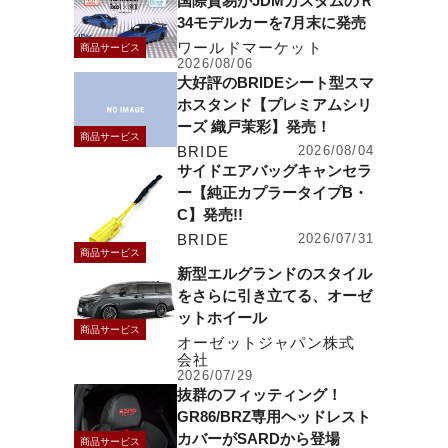
国際貿易がJDMカスタムのＲ
34モデルカーを7月末に発売
ワールドマーケット
商品サービス
2026/08/06
大好評のBRIDEシート型スマ
ホスタンド【プレミアムシリ
ーズ 織戸茉彩】発売！
商品サービス
BRIDE
2026/08/04
サイドエアバッグキャンセラ
ー【純正カプラータイプB・
C】発売!!
BRIDE
2026/07/31
商品サービス
新型エルグランドのスタイル
をさらに引き立てる、オーゼ
ットホイール
商品サービス
オーゼットジャパン株式
会社
2026/07/29
抜群のフィッティング！
GR86/BRZ専用ヘッドレスト
カバーがSARDから登場
商品サービス