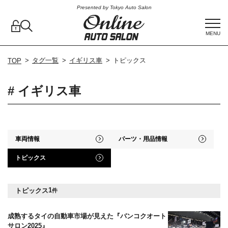
Presented by Tokyo Auto Salon
MENU
タグ一覧
イギリス車
トピックス
TOP
# イギリス車
車両情報
パーツ・用品情報
トピックス
1
トピックス
件
成熟するタイの自動車市場が見えた『バンコクオート
サロン2025』