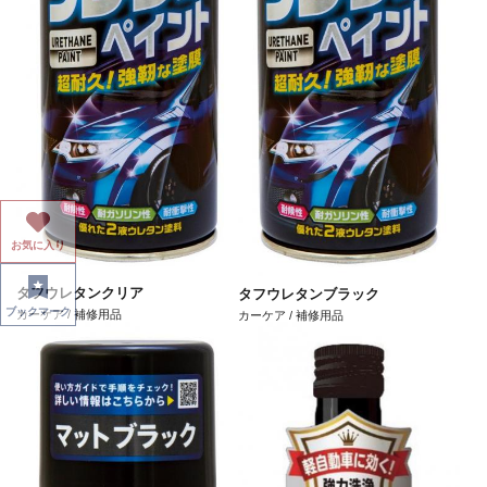
お気に入り
タフウレタンクリア
タフウレタンブラック
ブックマーク
カーケア / 補修用品
カーケア / 補修用品