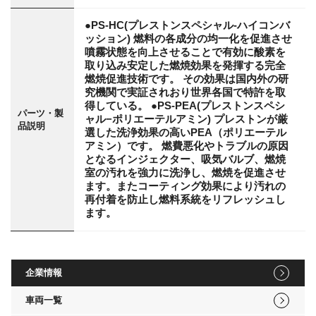
●PS-HC(プレストンスペシャル-ハイコンバ
ッション) 燃料の各成分の均一化を促進させ
噴霧状態を向上させることで有効に酸素を
取り込み安定した燃焼効果を発揮する完全
燃焼促進技術です。 その効果は国内外の研
究機関で実証されおり世界各国で特許を取
得している。 ●PS-PEA(プレストンスペシ
パーツ・製
ャル−ポリエーテルアミン) プレストンが厳
品説明
選した洗浄効果の高いPEA（ポリエーテル
アミン）です。 燃費悪化やトラブルの原因
となるインジェクター、吸気バルブ、燃焼
室の汚れを強力に洗浄し、燃焼を促進させ
ます。またコーティング効果により汚れの
再付着を防止し燃料系統をリフレッシュし
ます。
企業情報
車両一覧