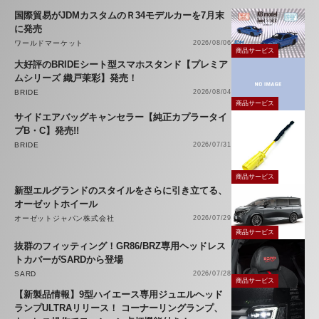
国際貿易がJDMカスタムのＲ34モデルカーを7月末
に発売
ワールドマーケット
2026/08/06
商品サービス
大好評のBRIDEシート型スマホスタンド【プレミア
ムシリーズ 織戸茉彩】発売！
BRIDE
2026/08/04
商品サービス
サイドエアバッグキャンセラー【純正カプラータイ
プB・C】発売!!
BRIDE
2026/07/31
商品サービス
新型エルグランドのスタイルをさらに引き立てる、
オーゼットホイール
オーゼットジャパン株式会社
2026/07/29
商品サービス
抜群のフィッティング！GR86/BRZ専用ヘッドレス
トカバーがSARDから登場
SARD
2026/07/28
商品サービス
【新製品情報】9型ハイエース専用ジュエルヘッド
ランプULTRAリリース！ コーナーリングランプ、