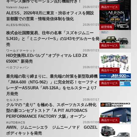
キーレス操作でモーション点灯機能付き！
Valenti Japan
2026/07/27
商品サービス
ALESS、2026年8月に東京・渋谷オフィスを開設
首都圏での営業・情報発信体制を強化
ALESS/ROZEL
2026/07/25
経営情報
株式会社国際貿易、往年の名車「スズキジムニー
SJ410」と「ミニクーパーS」の1/43モデルカーを発
売
商品サービス
ワールドマーケット
2026/07/23
HID交換用LEDバルブ “オプティマル LED ZX
6500K” 新発売
ベロフジャパン
2026/07/21
商品サービス
最先端の取り締まりに、最先端の対策を新型取締機
「JMA-600（NTG-962）」に完全対応！セーフティ
商品サービス
レーダーASSURA「AR-126A」をセルスターより7
月発売
セルスター
2026/07/17
クルマの “走り” を極める、スポーツカスタム特化
型の新コンセプトストア「A PIT AUTOBACS
PERFORMANCE FACTORY 大阪」オープン
商品サービス
AUTOBACS
2026/07/08
AWIN、ジムニーシエラ ジムニーノマド GOZEL
ボディキットを発売