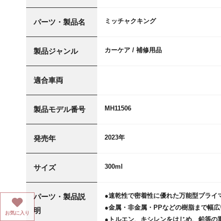
ミッチャクキング
パーツ・製品名
カーケア / 補修用品
製品ジャンル
適合車両
MH11506
製品モデル番号
2023年
発売年
300ml
サイズ
●速乾性で密着性に優れた万能型プライ
パーツ・製品説
●金属・非金属・PPなどの樹脂まで幅
明
お気に入り
●トルエン、キシレンをはじめ、鉛等の