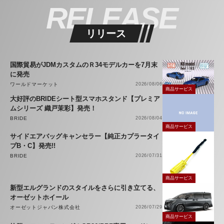
RELEASE
リリース
国際貿易がJDMカスタムのＲ34モデルカーを7月末
に発売
ワールドマーケット
2026/08/06
商品サービス
大好評のBRIDEシート型スマホスタンド【プレミア
ムシリーズ 織戸茉彩】発売！
BRIDE
2026/08/04
商品サービス
サイドエアバッグキャンセラー【純正カプラータイ
プB・C】発売!!
BRIDE
2026/07/31
商品サービス
新型エルグランドのスタイルをさらに引き立てる、
オーゼットホイール
オーゼットジャパン株式会社
2026/07/29
商品サービス