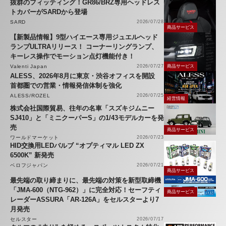
抜群のフィッティング！GR86/BRZ専用ヘッドレス
トカバーがSARDから登場
SARD
2026/07/28
商品サービス
【新製品情報】9型ハイエース専用ジュエルヘッド
ランプULTRAリリース！ コーナーリングランプ、
キーレス操作でモーション点灯機能付き！
Valenti Japan
2026/07/27
商品サービス
ALESS、2026年8月に東京・渋谷オフィスを開設
首都圏での営業・情報発信体制を強化
ALESS/ROZEL
2026/07/25
経営情報
株式会社国際貿易、往年の名車「スズキジムニー
SJ410」と「ミニクーパーS」の1/43モデルカーを発
売
商品サービス
ワールドマーケット
2026/07/23
HID交換用LEDバルブ “オプティマル LED ZX
6500K” 新発売
ベロフジャパン
2026/07/21
商品サービス
最先端の取り締まりに、最先端の対策を新型取締機
「JMA-600（NTG-962）」に完全対応！セーフティ
商品サービス
レーダーASSURA「AR-126A」をセルスターより7
月発売
セルスター
2026/07/17