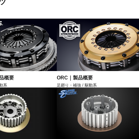
ツ
製品概要
ORC｜製品概要
駆動系
足廻り・補強 / 駆動系