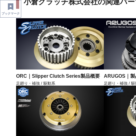
小倉クラッチ株式会社の関連パー
ブックマーク
ORC｜Slipper Clutch Series製品概要
ARUGOS｜
足廻り・補強 / 駆動系
足廻り・補強 / 