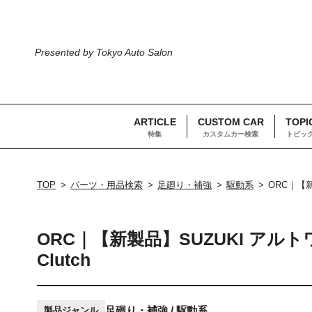
Presented by Tokyo Auto Salon
ARTICLE
CUSTOM CAR
TOPI
特集
カスタムカー検索
トピッ
TOP
パーツ・用品検索
足廻り・補強
駆動系
ORC｜【新製
ORC｜【新製品】SUZUKI アルトワーク
Clutch
足廻り・補強 / 駆動系
製品ジャンル