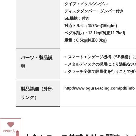
タイプ：メタルシングル
ディスクダンパー：ダンパー付き
SE機構：付き
対応トルク：157Nm(16kgfm)
ペダル踏力：12.1kgf(純正11.7kgf)
重量：6.5kg(純正8.9kg)
» スマートエンゲージ機構（SE機構）
パーツ・製品説
» メタルディスクの採用により過酷な
明
» クラッチ全体で軽量化を行うことで
http://www.ogura-racing.com/pdf/info
製品詳細（外部
リンク）
お気に入り