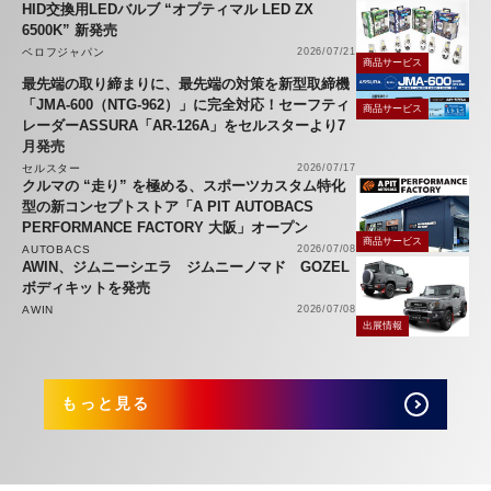
HID交換用LEDバルブ “オプティマル LED ZX
6500K” 新発売
ベロフジャパン
2026/07/21
商品サービス
最先端の取り締まりに、最先端の対策を新型取締機
「JMA-600（NTG-962）」に完全対応！セーフティ
商品サービス
レーダーASSURA「AR-126A」をセルスターより7
月発売
セルスター
2026/07/17
クルマの “走り” を極める、スポーツカスタム特化
型の新コンセプトストア「A PIT AUTOBACS
PERFORMANCE FACTORY 大阪」オープン
商品サービス
AUTOBACS
2026/07/08
AWIN、ジムニーシエラ ジムニーノマド GOZEL
ボディキットを発売
AWIN
2026/07/08
出展情報
もっと見る