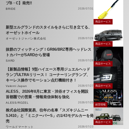
プB・C】発売!!
BRIDE
2026/07/31
商品サービス
新型エルグランドのスタイルをさらに引き立てる、
オーゼットホイール
オーゼットジャパン株式会社
2026/07/29
商品サービス
抜群のフィッティング！GR86/BRZ専用ヘッドレス
トカバーがSARDから登場
SARD
2026/07/28
商品サービス
【新製品情報】9型ハイエース専用ジュエルヘッド
ランプULTRAリリース！ コーナーリングランプ、
キーレス操作でモーション点灯機能付き！
Valenti Japan
2026/07/27
商品サービス
ALESS、2026年8月に東京・渋谷オフィスを開設
首都圏での営業・情報発信体制を強化
ALESS/ROZEL
2026/07/25
経営情報
株式会社国際貿易、往年の名車「スズキジムニー
SJ410」と「ミニクーパーS」の1/43モデルカーを発
売
商品サービス
ワールドマーケット
2026/07/23