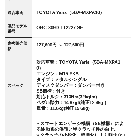
TOYOTA Yaris（5BA-MXPA10）
適合車両
製品モデル
ORC-309D-TT2227-SE
番号
参考販売価
127,600円 ～ 127,600円
格
対応車種：TOYOTA Yaris（5BA-MXPA1
0）
エンジン：M15-FKS
タイプ：メタルシングル
ディスクダンパー：ダンパー付き
スペック
SE機構：付き
対応トルク：313Nm(32kgfm)
ペダル踏力：14.9kgf(純正12.4kgf)
重量：11.6kg(純正15.6kg)
» スマートエンゲージ機構（SE機構）によ
る駆動系の保護と半クラッチ性の向上。
» クラッチの小径化、軽量化により軽快なエ