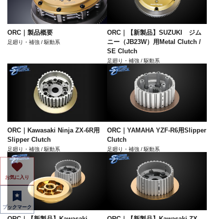
ORC｜製品概要
ORC｜【新製品】SUZUKI ジム
ニー（JB23W）用Metal Clutch /
足廻り・補強 / 駆動系
SE Clutch
足廻り・補強 / 駆動系
ORC｜Kawasaki Ninja ZX-6R用
ORC｜YAMAHA YZF-R6用Slipper
Slipper Clutch
Clutch
足廻り・補強 / 駆動系
足廻り・補強 / 駆動系
お気に入り
ブックマーク
ORC｜【新製品】Kawasaki
ORC｜【新製品】Kawasaki ZX-