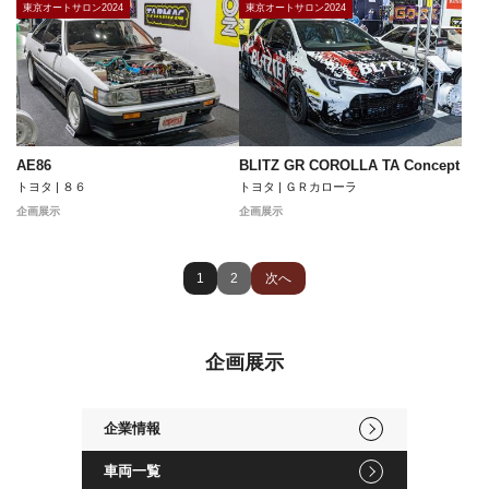
東京オートサロン2024
東京オートサロン2024
AE86
BLITZ GR COROLLA TA Concept
トヨタ | ８６
トヨタ | ＧＲカローラ
企画展示
企画展示
1
2
次へ
企画展示
企業情報
車両一覧