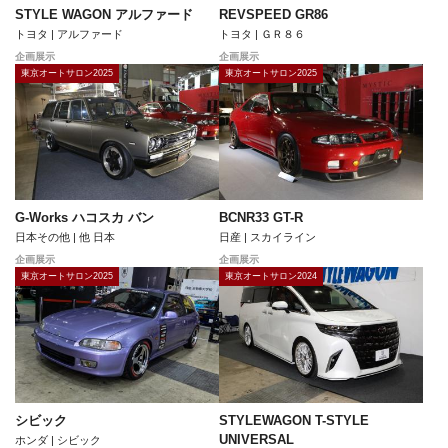
STYLE WAGON アルファード
REVSPEED GR86
トヨタ | アルファード
トヨタ | ＧＲ８６
企画展示
企画展示
東京オートサロン2025
東京オートサロン2025
G-Works ハコスカ バン
BCNR33 GT-R
日本その他 | 他 日本
日産 | スカイライン
企画展示
企画展示
東京オートサロン2025
東京オートサロン2024
シビック
STYLEWAGON T-STYLE
UNIVERSAL
ホンダ | シビック