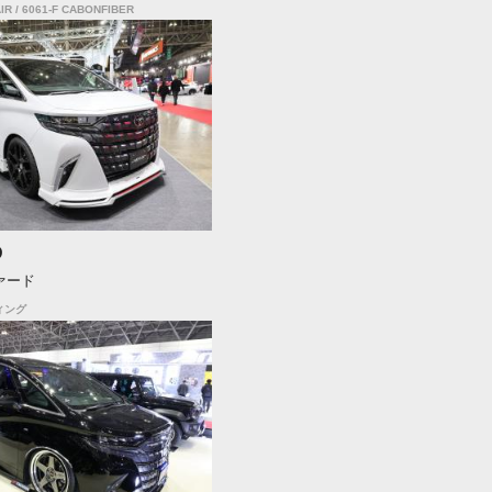
IR / 6061-F CABONFIBER
D
ァード
ィング