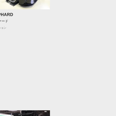
LPHARD
ァード
ション