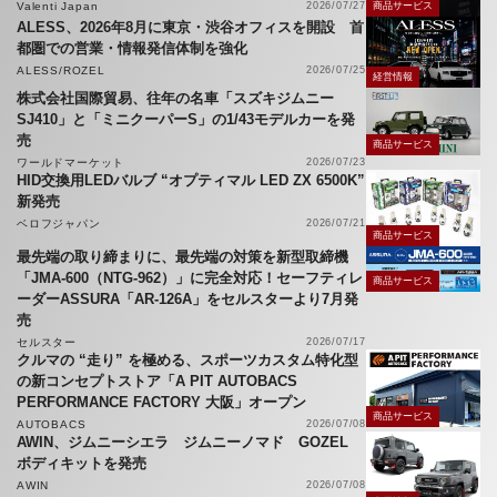
Valenti Japan
2026/07/27
商品サービス
ALESS、2026年8月に東京・渋谷オフィスを開設 首
都圏での営業・情報発信体制を強化
ALESS/ROZEL
2026/07/25
経営情報
株式会社国際貿易、往年の名車「スズキジムニー
SJ410」と「ミニクーパーS」の1/43モデルカーを発
売
商品サービス
ワールドマーケット
2026/07/23
HID交換用LEDバルブ “オプティマル LED ZX 6500K”
新発売
ベロフジャパン
2026/07/21
商品サービス
最先端の取り締まりに、最先端の対策を新型取締機
「JMA-600（NTG-962）」に完全対応！セーフティレ
商品サービス
ーダーASSURA「AR-126A」をセルスターより7月発
売
セルスター
2026/07/17
クルマの “走り” を極める、スポーツカスタム特化型
の新コンセプトストア「A PIT AUTOBACS
PERFORMANCE FACTORY 大阪」オープン
商品サービス
AUTOBACS
2026/07/08
AWIN、ジムニーシエラ ジムニーノマド GOZEL
ボディキットを発売
AWIN
2026/07/08