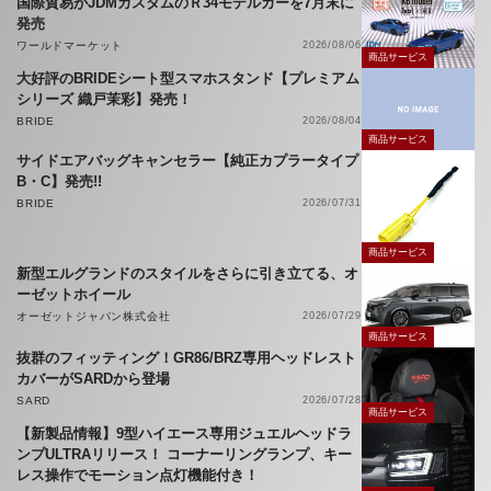
国際貿易がJDMカスタムのＲ34モデルカーを7月末に
発売
ワールドマーケット
2026/08/06
商品サービス
大好評のBRIDEシート型スマホスタンド【プレミアム
シリーズ 織戸茉彩】発売！
BRIDE
2026/08/04
商品サービス
サイドエアバッグキャンセラー【純正カプラータイプ
B・C】発売!!
BRIDE
2026/07/31
商品サービス
新型エルグランドのスタイルをさらに引き立てる、オ
ーゼットホイール
オーゼットジャパン株式会社
2026/07/29
商品サービス
抜群のフィッティング！GR86/BRZ専用ヘッドレスト
カバーがSARDから登場
SARD
2026/07/28
商品サービス
【新製品情報】9型ハイエース専用ジュエルヘッドラ
ンプULTRAリリース！ コーナーリングランプ、キー
レス操作でモーション点灯機能付き！