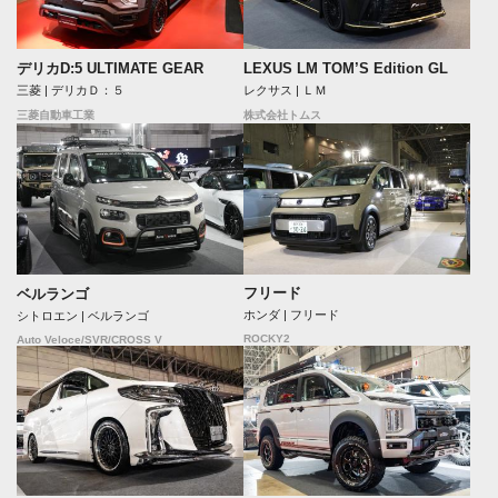
デリカD:5 ULTIMATE GEAR
LEXUS LM TOM’S Edition GL
三菱 | デリカＤ：５
レクサス | ＬＭ
三菱自動車工業
株式会社トムス
フリード
ベルランゴ
ホンダ | フリード
シトロエン | ベルランゴ
ROCKY2
Auto Veloce/SVR/CROSS V