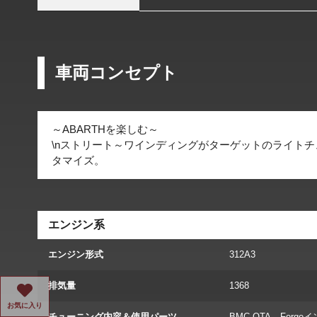
車両コンセプト
～ABARTHを楽しむ～
\nストリート～ワインディングがターゲットのライト
タマイズ。
エンジン系
エンジン形式
312A3
排気量
1368
お気に入り
チューニング内容＆使用パーツ
BMC OTA、Forg