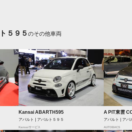
ト５９５
のその他車両
Kansai ABARTH595
A PIT東雲 CO
アバルト | アバルト５９５
アバルト | ア
Kansaiサービス
AUTOBACS