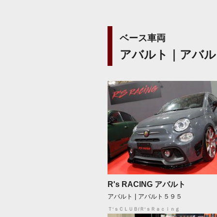
ベース車両
アバルト｜アバル
R's RACING アバルト
アバルト | アバルト５９５
Ｔ‘ｓＣＬＵＢ/Ｒ‘ｓＲａｃｉｎｇ