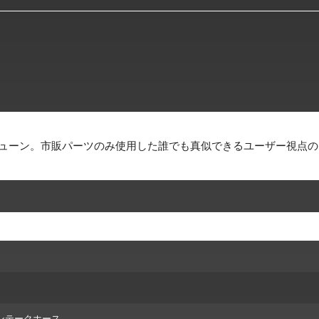
チューン。市販パーツのみ使用した誰でも真似できるユーザー視点の
eインテークホース