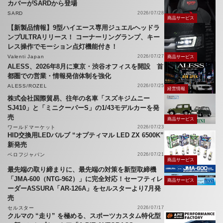
カバーがSARDから登場
SARD
2026/07/28
商品サービス
【新製品情報】9型ハイエース専用ジュエルヘッドラ
ンプULTRAリリース！ コーナーリングランプ、キー
レス操作でモーション点灯機能付き！
Valenti Japan
2026/07/27
商品サービス
ALESS、2026年8月に東京・渋谷オフィスを開設 首
都圏での営業・情報発信体制を強化
ALESS/ROZEL
2026/07/25
経営情報
株式会社国際貿易、往年の名車「スズキジムニー
SJ410」と「ミニクーパーS」の1/43モデルカーを発
売
商品サービス
ワールドマーケット
2026/07/23
HID交換用LEDバルブ “オプティマル LED ZX 6500K”
新発売
ベロフジャパン
2026/07/21
商品サービス
最先端の取り締まりに、最先端の対策を新型取締機
「JMA-600（NTG-962）」に完全対応！セーフティレ
商品サービス
ーダーASSURA「AR-126A」をセルスターより7月発
売
セルスター
2026/07/17
クルマの “走り” を極める、スポーツカスタム特化型