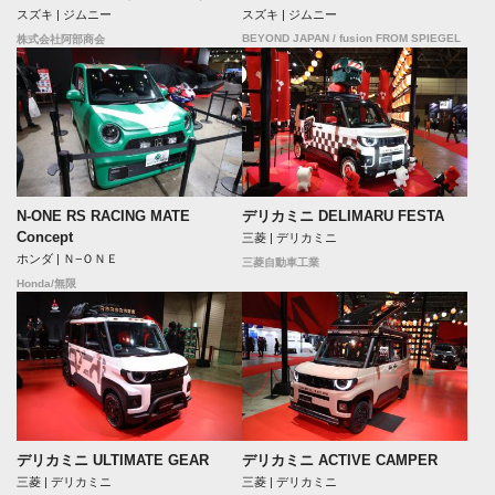
スズキ | ジムニー
スズキ | ジムニー
BEYOND JAPAN / fusion FROM SPIEGEL
株式会社阿部商会
N-ONE RS RACING MATE
デリカミニ DELIMARU FESTA
Concept
三菱 | デリカミニ
ホンダ | Ｎ−ＯＮＥ
三菱自動車工業
Honda/無限
デリカミニ ULTIMATE GEAR
デリカミニ ACTIVE CAMPER
三菱 | デリカミニ
三菱 | デリカミニ