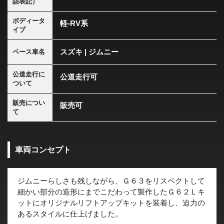
語表記）
ボディータ
軽-RV系
イプ
スズキ | ジムニー
ベース車名
公道走行に
公道走行可
ついて
販売につい
販売可
て
車両コンセプト
ジムニーらしさも残しながら、Ｇ６３をリスペクトして
細かい部分の造形にまでこだわって製作したＧ６２Ｌキ
ットにオリジナルリフトアップキットを装着し、迫力の
あるスタイルに仕上げました。