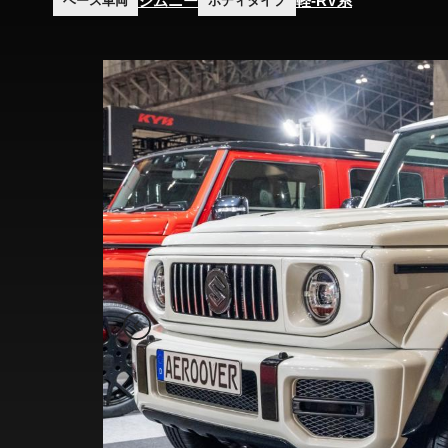
ジムニー
軽-RV系
ベース車両
ボディタイプ