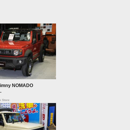
imny NOMADO
ー
 Store