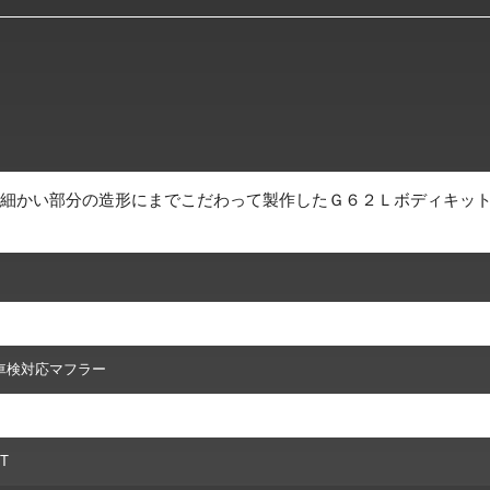
細かい部分の造形にまでこだわって製作したＧ６２Ｌボディキッ
車検対応マフラー
IT