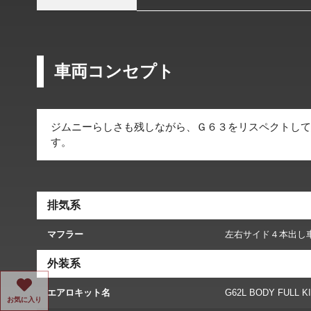
車両コンセプト
ジムニーらしさも残しながら、Ｇ６３をリスペクトして
す。
排気系
マフラー
左右サイド４本出し
外装系
エアロキット名
G62L BODY FULL K
お気に入り