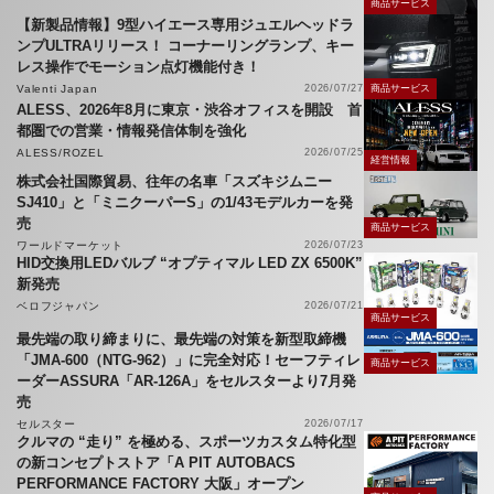
商品サービス
【新製品情報】9型ハイエース専用ジュエルヘッドラ
ンプULTRAリリース！ コーナーリングランプ、キー
レス操作でモーション点灯機能付き！
Valenti Japan
2026/07/27
商品サービス
ALESS、2026年8月に東京・渋谷オフィスを開設 首
都圏での営業・情報発信体制を強化
ALESS/ROZEL
2026/07/25
経営情報
株式会社国際貿易、往年の名車「スズキジムニー
SJ410」と「ミニクーパーS」の1/43モデルカーを発
売
商品サービス
ワールドマーケット
2026/07/23
HID交換用LEDバルブ “オプティマル LED ZX 6500K”
新発売
ベロフジャパン
2026/07/21
商品サービス
最先端の取り締まりに、最先端の対策を新型取締機
「JMA-600（NTG-962）」に完全対応！セーフティレ
商品サービス
ーダーASSURA「AR-126A」をセルスターより7月発
売
セルスター
2026/07/17
クルマの “走り” を極める、スポーツカスタム特化型
の新コンセプトストア「A PIT AUTOBACS
PERFORMANCE FACTORY 大阪」オープン