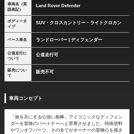
車両名（英
Land Rover Defender
語表記）
ボディータ
SUV・クロスカントリー・ライトクロカン
イプ
ランドローバー | ディフェンダー
ベース車名
公道走行に
公道走行可
ついて
販売につい
販売不可
て
車両コンセプト
「旅を共にする心強い相棒」アイコニックなディフェン
ダーを冒険のパートナーへと昇華させました。特殊塗料
やワンオフパーツ、その全てがオーナーの冒険心を掻き