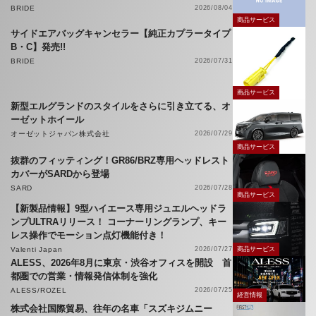
BRIDE
2026/08/04
商品サービス
サイドエアバッグキャンセラー【純正カプラータイプ
B・C】発売!!
BRIDE
2026/07/31
商品サービス
新型エルグランドのスタイルをさらに引き立てる、オ
ーゼットホイール
オーゼットジャパン株式会社
2026/07/29
商品サービス
抜群のフィッティング！GR86/BRZ専用ヘッドレスト
カバーがSARDから登場
SARD
2026/07/28
商品サービス
【新製品情報】9型ハイエース専用ジュエルヘッドラ
ンプULTRAリリース！ コーナーリングランプ、キー
レス操作でモーション点灯機能付き！
Valenti Japan
2026/07/27
商品サービス
ALESS、2026年8月に東京・渋谷オフィスを開設 首
都圏での営業・情報発信体制を強化
ALESS/ROZEL
2026/07/25
経営情報
株式会社国際貿易、往年の名車「スズキジムニー