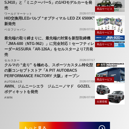
SJ410」と「ミニクーパーS」の1/43モデルカーを発
売
商品サービス
ワールドマーケット
2026/07/23
HID交換用LEDバルブ “オプティマル LED ZX 6500K”
新発売
ベロフジャパン
2026/07/21
商品サービス
最先端の取り締まりに、最先端の対策を新型取締機
「JMA-600（NTG-962）」に完全対応！セーフティレ
商品サービス
ーダーASSURA「AR-126A」をセルスターより7月発
売
セルスター
2026/07/17
クルマの “走り” を極める、スポーツカスタム特化型
の新コンセプトストア「A PIT AUTOBACS
PERFORMANCE FACTORY 大阪」オープン
商品サービス
AUTOBACS
2026/07/08
AWIN、ジムニーシエラ ジムニーノマド GOZEL
ボディキットを発売
AWIN
2026/07/08
出展情報
もっと見る