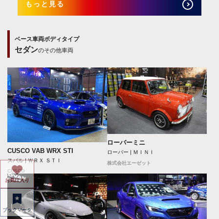
もっと見る
ベース車両ボディタイプ
セダン
のその他車両
ローバーミニ
CUSCO VAB WRX STI
ローバー | ＭＩＮＩ
スバル | ＷＲＸ ＳＴＩ
株式会社エーゼット
CUSCO
お気に入り
ブックマーク