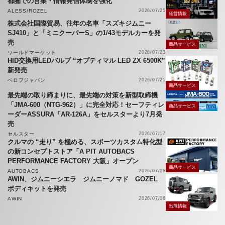
都圏での営業・情報発信体制を強化
ALESS/ROZEL
2026/07/25
経営情報
株式会社国際貿易、往年の名車「スズキジムニー
SJ410」と「ミニクーパーS」の1/43モデルカーを発
売
商品サービス
ワールドマーケット
2026/07/23
HID交換用LEDバルブ “オプティマル LED ZX 6500K”
新発売
ベロフジャパン
2026/07/21
商品サービス
最先端の取り締まりに、最先端の対策を新型取締機
「JMA-600（NTG-962）」に完全対応！セーフティレ
商品サービス
ーダーASSURA「AR-126A」をセルスターより7月発
売
セルスター
2026/07/17
クルマの “走り” を極める、スポーツカスタム特化型
の新コンセプトストア「A PIT AUTOBACS
PERFORMANCE FACTORY 大阪」オープン
商品サービス
AUTOBACS
2026/07/08
AWIN、ジムニーシエラ ジムニーノマド GOZEL
ボディキットを発売
AWIN
2026/07/08
出展情報