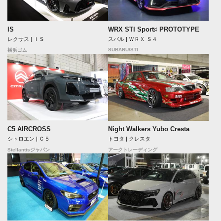
IS
WRX STI Sport♯ PROTOTYPE
レクサス | ＩＳ
スバル | ＷＲＸ Ｓ４
SUBARU/STI
横浜ゴム
C5 AIRCROSS
Night Walkers Yubo Cresta
シトロエン | Ｃ５
トヨタ | クレスタ
Stellantisジャパン
アークトレーディング