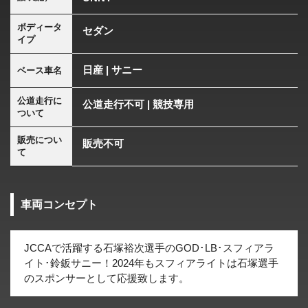
ボディータ
セダン
イプ
日産 | サニー
ベース車名
公道走行に
公道走行不可 | 競技専用
ついて
販売につい
販売不可
て
車両コンセプト
JCCAで活躍する石塚裕次選手のGOD･LB･スフィアラ
イト･鈴鈑サニー！2024年もスフィアライトは石塚選手
のスポンサーとして応援致します。