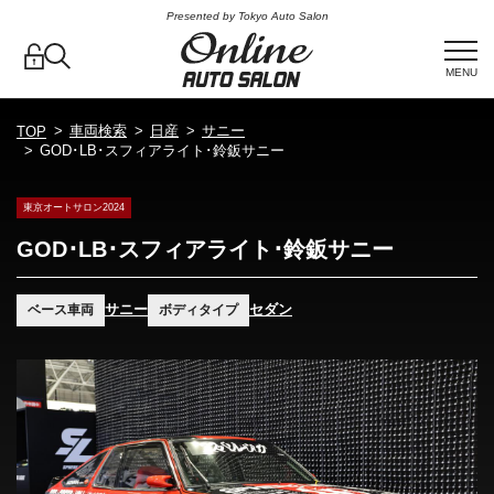
Presented by Tokyo Auto Salon
MENU
車両検索
日産
サニー
TOP
GOD･LB･スフィアライト･鈴鈑サニー
東京オートサロン2024
GOD･LB･スフィアライト･鈴鈑サニー
サニー
セダン
ベース車両
ボディタイプ