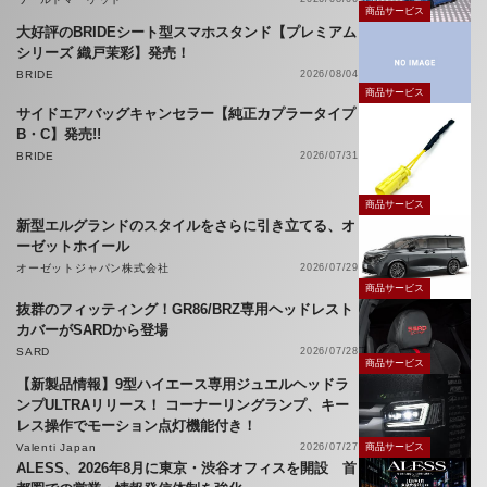
商品サービス
大好評のBRIDEシート型スマホスタンド【プレミアム
シリーズ 織戸茉彩】発売！
BRIDE
2026/08/04
商品サービス
サイドエアバッグキャンセラー【純正カプラータイプ
B・C】発売!!
BRIDE
2026/07/31
商品サービス
新型エルグランドのスタイルをさらに引き立てる、オ
ーゼットホイール
オーゼットジャパン株式会社
2026/07/29
商品サービス
抜群のフィッティング！GR86/BRZ専用ヘッドレスト
カバーがSARDから登場
SARD
2026/07/28
商品サービス
【新製品情報】9型ハイエース専用ジュエルヘッドラ
ンプULTRAリリース！ コーナーリングランプ、キー
レス操作でモーション点灯機能付き！
Valenti Japan
2026/07/27
商品サービス
ALESS、2026年8月に東京・渋谷オフィスを開設 首