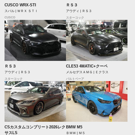
CUSCO WRX-STI
ＲＳ３
スバル | ＷＲＸ ＳＴＩ
アウディ | ＲＳ３
CUSCO
スターコック
ＲＳ３
CLE53 4MATIC+クーペ
アウディ | ＲＳ３
メルセデスＡＭＧ | Ｅクラス
スターコック
バルトベーア
CSカスタムコンプリート2026レク
BMW M5
サスLS
ＢＭＷ | Ｍ５