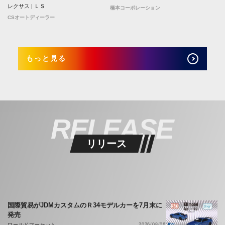
レクサス | ＬＳ
橋本コーポレーション
CSオートディーラー
もっと見る
RELEASE
リリース
国際貿易がJDMカスタムのＲ34モデルカーを7月末に
発売
ワールドマーケット
2026/08/06