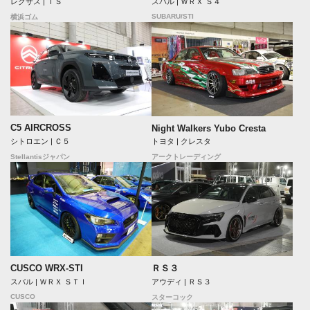
レクサス | ＩＳ
スバル | ＷＲＸ Ｓ４
SUBARU/STI
横浜ゴム
C5 AIRCROSS
Night Walkers Yubo Cresta
シトロエン | Ｃ５
トヨタ | クレスタ
Stellantisジャパン
アークトレーディング
CUSCO WRX-STI
ＲＳ３
スバル | ＷＲＸ ＳＴＩ
アウディ | ＲＳ３
CUSCO
スターコック