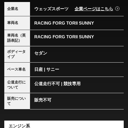
ウェッズスポーツ
企業ページはこちら
企業名
RACING FORG TORII SUNNY
車両名
車両名（英
RACING FORG TORII SUNNY
語表記）
ボディータ
セダン
イプ
日産 | サニー
ベース車名
公道走行に
公道走行不可 | 競技専用
ついて
販売につい
販売不可
て
エンジン系