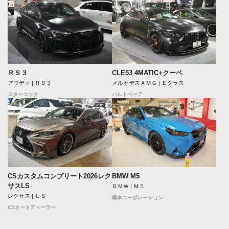
ＲＳ３
CLE53 4MATIC+クーペ
アウディ | ＲＳ３
メルセデスＡＭＧ | Ｅクラス
スターコック
バルトベーア
CSカスタムコンプリート2026レク
BMW M5
サスLS
ＢＭＷ | Ｍ５
レクサス | ＬＳ
橋本コーポレーション
CSオートディーラー