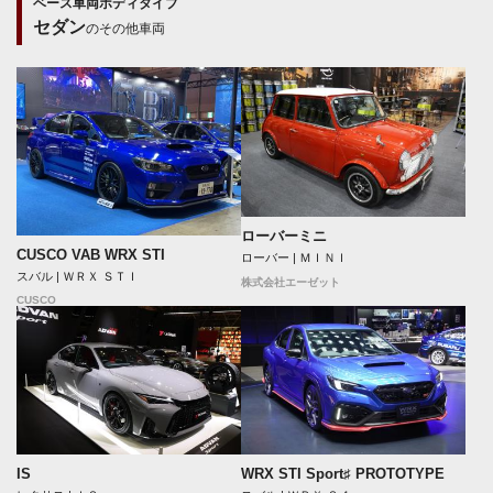
ベース車両ボディタイプ
セダン
のその他車両
ローバーミニ
CUSCO VAB WRX STI
ローバー | ＭＩＮＩ
スバル | ＷＲＸ ＳＴＩ
株式会社エーゼット
CUSCO
IS
WRX STI Sport♯ PROTOTYPE