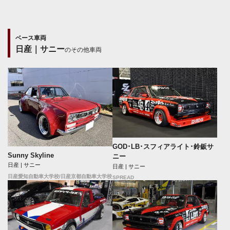
ベース車両
日産｜サニー
のその他車両
GOD･LB･スフィアライト･鈴鈑サ
Sunny Skyline
ニー
日産 | サニー
日産 | サニー
日産愛知自動車大学校/日産京都自動車大学校
SPREAD