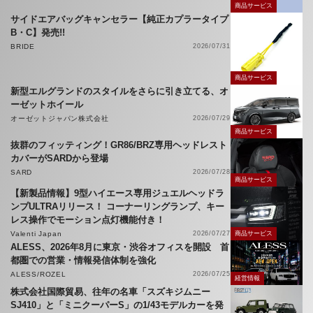
商品サービス
サイドエアバッグキャンセラー【純正カプラータイプ
B・C】発売!!
BRIDE
2026/07/31
商品サービス
新型エルグランドのスタイルをさらに引き立てる、オ
ーゼットホイール
オーゼットジャパン株式会社
2026/07/29
商品サービス
抜群のフィッティング！GR86/BRZ専用ヘッドレスト
カバーがSARDから登場
SARD
2026/07/28
商品サービス
【新製品情報】9型ハイエース専用ジュエルヘッドラ
ンプULTRAリリース！ コーナーリングランプ、キー
レス操作でモーション点灯機能付き！
Valenti Japan
2026/07/27
商品サービス
ALESS、2026年8月に東京・渋谷オフィスを開設 首
都圏での営業・情報発信体制を強化
ALESS/ROZEL
2026/07/25
経営情報
株式会社国際貿易、往年の名車「スズキジムニー
SJ410」と「ミニクーパーS」の1/43モデルカーを発