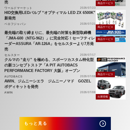
売
商品サービス
ワールドマーケット
2026/07/23
HID交換用LEDバルブ “オプティマル LED ZX 6500K”
新発売
ベロフジャパン
2026/07/21
商品サービス
最先端の取り締まりに、最先端の対策を新型取締機
「JMA-600（NTG-962）」に完全対応！セーフティレ
商品サービス
ーダーASSURA「AR-126A」をセルスターより7月発
売
セルスター
2026/07/17
クルマの “走り” を極める、スポーツカスタム特化型
の新コンセプトストア「A PIT AUTOBACS
PERFORMANCE FACTORY 大阪」オープン
商品サービス
AUTOBACS
2026/07/08
AWIN、ジムニーシエラ ジムニーノマド GOZEL
ボディキットを発売
AWIN
2026/07/08
出展情報
もっと見る