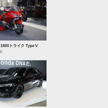
L1800トライク TypeⅤ
ンダ