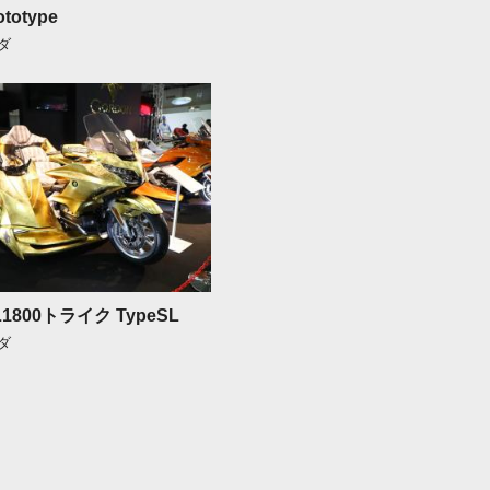
ototype
ンダ
L1800トライク TypeSL
ンダ