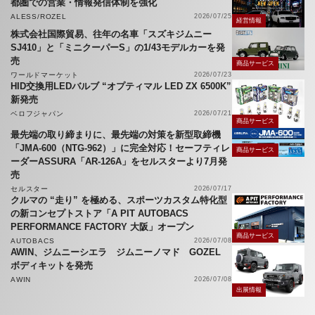
都圏での営業・情報発信体制を強化
ALESS/ROZEL
2026/07/25
経営情報
株式会社国際貿易、往年の名車「スズキジムニー
SJ410」と「ミニクーパーS」の1/43モデルカーを発
売
商品サービス
ワールドマーケット
2026/07/23
HID交換用LEDバルブ “オプティマル LED ZX 6500K”
新発売
ベロフジャパン
2026/07/21
商品サービス
最先端の取り締まりに、最先端の対策を新型取締機
「JMA-600（NTG-962）」に完全対応！セーフティレ
商品サービス
ーダーASSURA「AR-126A」をセルスターより7月発
売
セルスター
2026/07/17
クルマの “走り” を極める、スポーツカスタム特化型
の新コンセプトストア「A PIT AUTOBACS
PERFORMANCE FACTORY 大阪」オープン
商品サービス
AUTOBACS
2026/07/08
AWIN、ジムニーシエラ ジムニーノマド GOZEL
ボディキットを発売
AWIN
2026/07/08
出展情報