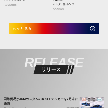
ホンダ | 他 ホンダ
Honda/無限
GORDON
もっと見る
RELEASE
リリース
国際貿易がJDMカスタムのＲ34モデルカーを7月末に
発売