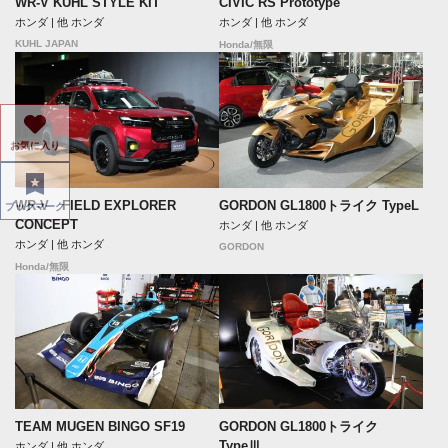
WR-V KUHL STYLE KIT
CIVIC RS Prototype
ホンダ | 他 ホンダ
ホンダ | 他 ホンダ
KUHL JAPAN
Honda/無限
お気に入り
WR-V FIELD EXPLORER
GORDON GL1800トライク TypeL
ブックマーク
CONCEPT
ホンダ | 他 ホンダ
ホンダ | 他 ホンダ
GORDON
Honda/無限
TEAM MUGEN BINGO SF19
GORDON GL1800トライク
TypeⅢ
ホンダ | 他 ホンダ