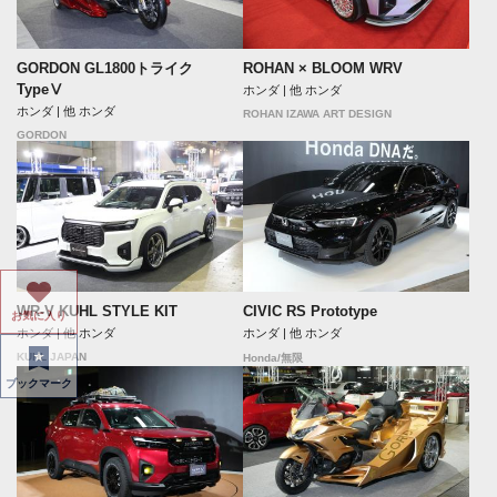
GORDON GL1800トライク
ROHAN × BLOOM WRV
TypeⅤ
ホンダ | 他 ホンダ
ホンダ | 他 ホンダ
ROHAN IZAWA ART DESIGN
GORDON
WR-V KUHL STYLE KIT
CIVIC RS Prototype
お気に入り
ホンダ | 他 ホンダ
ホンダ | 他 ホンダ
KUHL JAPAN
Honda/無限
ブックマーク