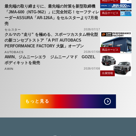
商品サービス
最先端の取り締まりに、最先端の対策を新型取締機
「JMA-600（NTG-962）」に完全対応！セーフティレ
商品サービス
ーダーASSURA「AR-126A」をセルスターより7月発
売
セルスター
2026/07/17
クルマの “走り” を極める、スポーツカスタム特化型
の新コンセプトストア「A PIT AUTOBACS
PERFORMANCE FACTORY 大阪」オープン
商品サービス
AUTOBACS
2026/07/08
AWIN、ジムニーシエラ ジムニーノマド GOZEL
ボディキットを発売
AWIN
2026/07/08
出展情報
もっと見る