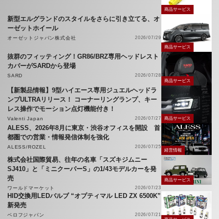
商品サービス
新型エルグランドのスタイルをさらに引き立てる、オ
ーゼットホイール
オーゼットジャパン株式会社
2026/07/29
商品サービス
抜群のフィッティング！GR86/BRZ専用ヘッドレスト
カバーがSARDから登場
SARD
2026/07/28
商品サービス
【新製品情報】9型ハイエース専用ジュエルヘッドラ
ンプULTRAリリース！ コーナーリングランプ、キー
レス操作でモーション点灯機能付き！
Valenti Japan
2026/07/27
商品サービス
ALESS、2026年8月に東京・渋谷オフィスを開設 首
都圏での営業・情報発信体制を強化
ALESS/ROZEL
2026/07/25
経営情報
株式会社国際貿易、往年の名車「スズキジムニー
SJ410」と「ミニクーパーS」の1/43モデルカーを発
売
商品サービス
ワールドマーケット
2026/07/23
HID交換用LEDバルブ “オプティマル LED ZX 6500K”
新発売
ベロフジャパン
2026/07/21