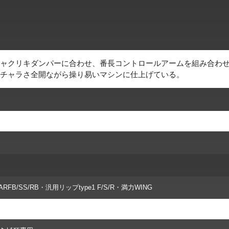
ャクリキダンパーに合わせ、番長コントロールアームを組み合わ
チャラさ全開ながら操り易いマシンに仕上げている。
ARFB/SS/RB・汎用リップtype1 F/S/R・満力WING