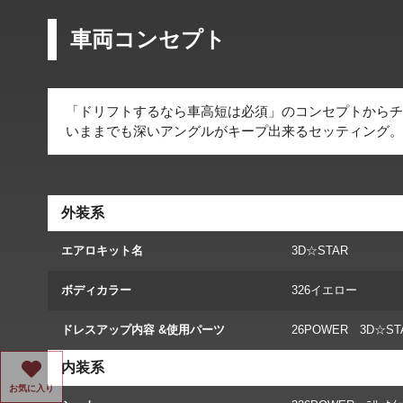
車両コンセプト
「ドリフトするなら車高短は必須」のコンセプトからチ
いままでも深いアングルがキープ出来るセッティング。
外装系
エアロキット名
3D☆STAR
ボディカラー
326イエロー
ドレスアップ内容 &使用パーツ
26POWER 3D☆ST
内装系
お気に入り