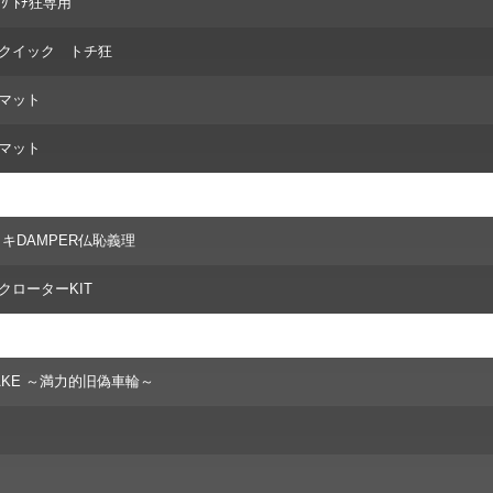
ｯｸ ﾄﾁ狂専用
リークイック トチ狂
ュマット
アマット
リキDAMPER仏恥義理
ックローターKIT
FAKE ～満力的旧偽車輪～