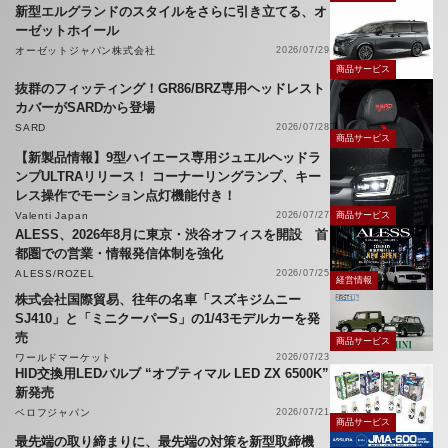
新型エルグランドのスタイルをさらに引き立てる、オ
ーゼットホイール
オーゼットジャパン株式会社
2026/07/29
商品サービス
抜群のフィッティング！GR86/BRZ専用ヘッドレスト
カバーがSARDから登場
SARD
2026/07/28
商品サービス
【新製品情報】9型ハイエース専用ジュエルヘッドラ
ンプULTRAリリース！ コーナーリングランプ、キー
レス操作でモーション点灯機能付き！
Valenti Japan
2026/07/27
商品サービス
ALESS、2026年8月に東京・渋谷オフィスを開設 首
都圏での営業・情報発信体制を強化
ALESS/ROZEL
2026/07/25
経営情報
株式会社国際貿易、往年の名車「スズキジムニー
SJ410」と「ミニクーパーS」の1/43モデルカーを発
売
商品サービス
ワールドマーケット
2026/07/23
HID交換用LEDバルブ “オプティマル LED ZX 6500K”
新発売
ベロフジャパン
2026/07/21
商品サービス
最先端の取り締まりに、最先端の対策を新型取締機