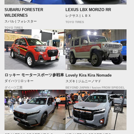
SUBARU FORESTER
LEXUS LBX MORIZO RR
WILDERNES
レクサス | ＬＢＸ
スバル | フォレスター
TOYO TIRES
TOYO TIRES
ロッキー モータースポーツ参戦車
Lovely Kira Kira Nomade
ダイハツ | ロッキー
スズキ | ジムニーノマド
BEYOND JAPAN / fusion FROM SPIEGEL
ダイハツ工業