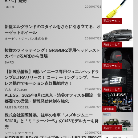
B・C】発売!!
BRIDE
2026/07/31
商品サービス
新型エルグランドのスタイルをさらに引き立てる、オ
ーゼットホイール
オーゼットジャパン株式会社
2026/07/29
商品サービス
抜群のフィッティング！GR86/BRZ専用ヘッドレスト
カバーがSARDから登場
SARD
2026/07/28
商品サービス
【新製品情報】9型ハイエース専用ジュエルヘッドラ
ンプULTRAリリース！ コーナーリングランプ、キー
レス操作でモーション点灯機能付き！
Valenti Japan
2026/07/27
商品サービス
ALESS、2026年8月に東京・渋谷オフィスを開設 首
都圏での営業・情報発信体制を強化
ALESS/ROZEL
2026/07/25
経営情報
株式会社国際貿易、往年の名車「スズキジムニー
SJ410」と「ミニクーパーS」の1/43モデルカーを発
売
商品サービス
ワールドマーケット
2026/07/23
HID交換用LEDバルブ “オプティマル LED ZX 6500K”