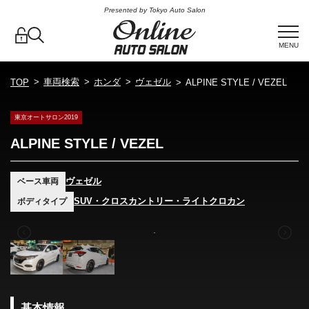
Presented by Tokyo Auto Salon
MENU
車両検索
ホンダ
ヴェゼル
TOP
ALPINE STYLE / VEZEL
東京オートサロン2019
ALPINE STYLE / VEZEL
ヴェゼル
ベース車両
SUV・クロスカントリー・ライトクロカン
ボディタイプ
基本情報