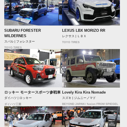
SUBARU FORESTER
LEXUS LBX MORIZO RR
WILDERNES
レクサス | ＬＢＸ
スバル | フォレスター
TOYO TIRES
TOYO TIRES
ロッキー モータースポーツ参戦車
Lovely Kira Kira Nomade
ダイハツ | ロッキー
スズキ | ジムニーノマド
BEYOND JAPAN / fusion FROM SPIEGEL
ダイハツ工業