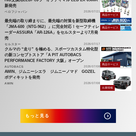
新発売
ベロフジャパン
2026/07/21
商品サービス
最先端の取り締まりに、最先端の対策を新型取締機
「JMA-600（NTG-962）」に完全対応！セーフティレ
商品サービス
ーダーASSURA「AR-126A」をセルスターより7月発
売
セルスター
2026/07/17
クルマの “走り” を極める、スポーツカスタム特化型
の新コンセプトストア「A PIT AUTOBACS
PERFORMANCE FACTORY 大阪」オープン
商品サービス
AUTOBACS
2026/07/08
AWIN、ジムニーシエラ ジムニーノマド GOZEL
ボディキットを発売
AWIN
2026/07/08
出展情報
もっと見る