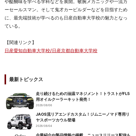
や醍醐味を学べる学科などを展開。敏腕メカニックや一流カ
ーセールスマン。そして鬼才カービルダーなどを目指すため
に、最先端技術が学べるのも日産自動車大学校の魅力となっ
ている。
【関連リンク】
日産愛知自動車大学校/日産京都自動車大学校
最新トピックス
走り続けるための油温マネジメント！トラストがFL5
用オイルクーラーキット発売！
2026/08/06
JAOS流リアエンドカスタム！ジムニーノマド専用リ
ヤスポーツカウル登場
2026/08/04
企業紹介や製品情報の掲載、ニュースリリース配信も