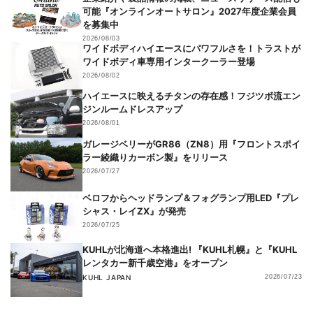
可能『オンラインオートサロン』2027年度企業会員
を募集中
2026/08/03
ワイドボディハイエースにパワフルさを！トラストが
ワイドボディ車専用インタークーラー登場
2026/08/02
ハイエースに映えるチタンの存在感！フジツボ流エン
ジンルームドレスアップ
2026/08/01
ガレージベリーがGR86（ZN8）用『フロントスポイ
ラー綾織りカーボン製』をリリース
2026/07/27
ベロフからヘッドランプ＆フォグランプ用LED『プレ
シャス・レイZX』が発売
2026/07/25
KUHLが北海道へ本格進出! 『KUHL札幌』と『KUHL
レンタカー新千歳空港』をオープン
KUHL JAPAN
2026/07/23