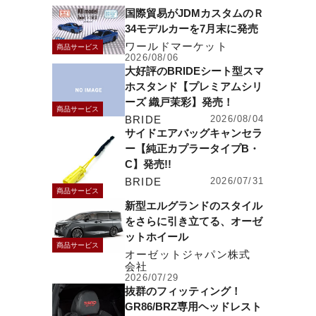
国際貿易がJDMカスタムのＲ
34モデルカーを7月末に発売
ワールドマーケット
商品サービス
2026/08/06
大好評のBRIDEシート型スマ
ホスタンド【プレミアムシリ
ーズ 織戸茉彩】発売！
商品サービス
BRIDE
2026/08/04
サイドエアバッグキャンセラ
ー【純正カプラータイプB・
C】発売!!
BRIDE
2026/07/31
商品サービス
新型エルグランドのスタイル
をさらに引き立てる、オーゼ
ットホイール
商品サービス
オーゼットジャパン株式
会社
2026/07/29
抜群のフィッティング！
GR86/BRZ専用ヘッドレスト