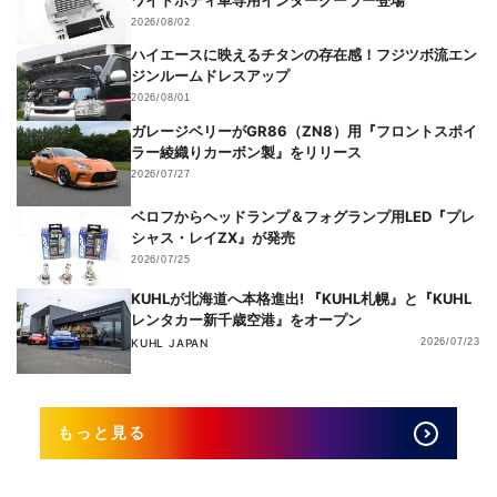
2026/08/02
ハイエースに映えるチタンの存在感！フジツボ流エン
ジンルームドレスアップ
2026/08/01
ガレージベリーがGR86（ZN8）用『フロントスポイ
ラー綾織りカーボン製』をリリース
2026/07/27
ベロフからヘッドランプ＆フォグランプ用LED『プレ
シャス・レイZX』が発売
2026/07/25
KUHLが北海道へ本格進出! 『KUHL札幌』と『KUHL
レンタカー新千歳空港』をオープン
KUHL JAPAN
2026/07/23
もっと見る