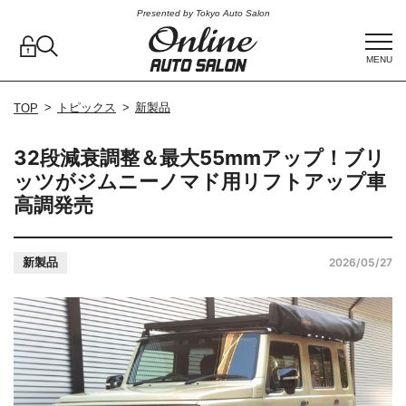
Presented by Tokyo Auto Salon
MENU
トピックス
新製品
TOP
32段減衰調整＆最大55mmアップ！ブリ
ッツがジムニーノマド用リフトアップ車
高調発売
新製品
2026/05/27