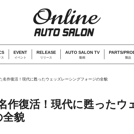
CS
EVENT
RELEASE
AUTO SALON TV
PARTS/PRO
クス
イベント
リリース
動画
製品
巻した名作復活！現代に甦ったウェッズレーシングフォージの全貌
た名作復活！現代に甦ったウ
の全貌