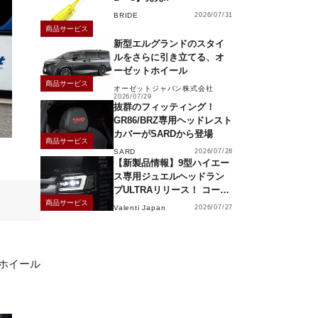
BRIDE
2026/07/31
商品サービス
新型エルグランドのスタイ
ルをさらに引き立てる、オ
ーゼットホイール
商品サービス
オーゼットジャパン株式会社
2026/07/29
抜群のフィッティング！
GR86/BRZ専用ヘッドレスト
カバーがSARDから登場
商品サービス
SARD
2026/07/28
【新製品情報】9型ハイエー
ス専用ジュエルヘッドラン
プULTRAリリース！ コーナ
ーリングランプ、キーレス
商品サービス
Valenti Japan
2026/07/27
操作でモーション点灯機能
付き！
ホイール