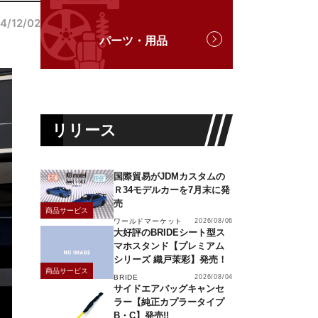
4/12/02
パーツ・用品
リリース
国際貿易がJDMカスタムの
Ｒ34モデルカーを7月末に発
売
商品サービス
ワールドマーケット
2026/08/06
大好評のBRIDEシート型ス
マホスタンド【プレミアム
シリーズ 織戸茉彩】発売！
商品サービス
BRIDE
2026/08/04
サイドエアバッグキャンセ
ラー【純正カプラータイプ
B・C】発売!!