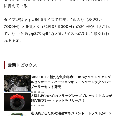
に抑えている。
タイプLFはまずφ86.5サイズで展開。4個入り（税抜2万
7000円）と6個入り（税抜3万9000円）の2仕様が用意され
ており、今後はφ87やφ94など他サイズへの対応も順次行わ
れる予定。
最新トピックス
SR20DETに新たな制御革命！HKSがクランクアング
ルセンサーコンバージョンキット＆クランクダンパー
プーリーセット発売
2026/08/10
大型SUVのためのフラッグシップブレーキ！トムスが
SUV用ブレーキキットをリリース！
2026/08/08
走り続けるための油温マネジメント！トラストがFL5