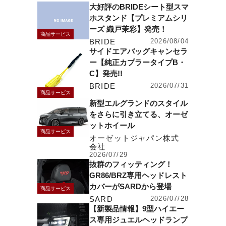
大好評のBRIDEシート型スマ
ホスタンド【プレミアムシリ
ーズ 織戸茉彩】発売！
商品サービス
BRIDE
2026/08/04
サイドエアバッグキャンセラ
ー【純正カプラータイプB・
C】発売!!
BRIDE
2026/07/31
商品サービス
新型エルグランドのスタイル
をさらに引き立てる、オーゼ
ットホイール
商品サービス
オーゼットジャパン株式
会社
2026/07/29
抜群のフィッティング！
GR86/BRZ専用ヘッドレスト
カバーがSARDから登場
商品サービス
SARD
2026/07/28
【新製品情報】9型ハイエー
ス専用ジュエルヘッドランプ