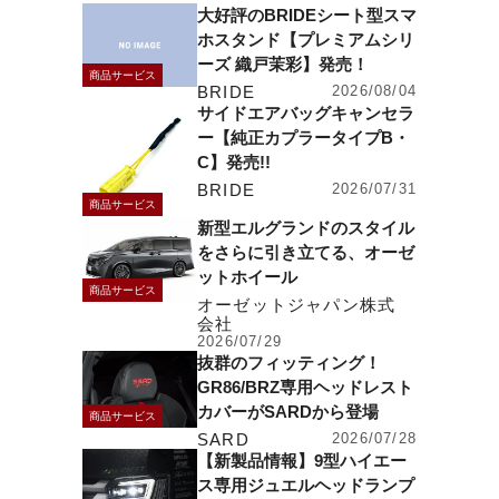
大好評のBRIDEシート型スマ
ホスタンド【プレミアムシリ
ーズ 織戸茉彩】発売！
商品サービス
BRIDE
2026/08/04
サイドエアバッグキャンセラ
ー【純正カプラータイプB・
C】発売!!
BRIDE
2026/07/31
商品サービス
新型エルグランドのスタイル
をさらに引き立てる、オーゼ
ットホイール
商品サービス
オーゼットジャパン株式
会社
2026/07/29
抜群のフィッティング！
GR86/BRZ専用ヘッドレスト
カバーがSARDから登場
商品サービス
SARD
2026/07/28
【新製品情報】9型ハイエー
ス専用ジュエルヘッドランプ