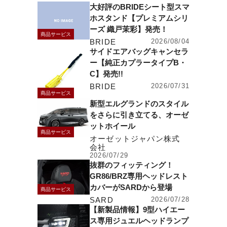
大好評のBRIDEシート型スマ
ホスタンド【プレミアムシリ
ーズ 織戸茉彩】発売！
商品サービス
BRIDE
2026/08/04
サイドエアバッグキャンセラ
ー【純正カプラータイプB・
C】発売!!
BRIDE
2026/07/31
商品サービス
新型エルグランドのスタイル
をさらに引き立てる、オーゼ
ットホイール
商品サービス
オーゼットジャパン株式
会社
2026/07/29
抜群のフィッティング！
GR86/BRZ専用ヘッドレスト
カバーがSARDから登場
商品サービス
SARD
2026/07/28
【新製品情報】9型ハイエー
ス専用ジュエルヘッドランプ