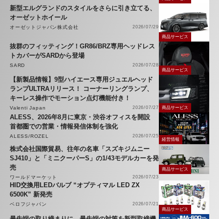
新型エルグランドのスタイルをさらに引き立てる、
オーゼットホイール
オーゼットジャパン株式会社
2026/07/29
商品サービス
抜群のフィッティング！GR86/BRZ専用ヘッドレス
トカバーがSARDから登場
SARD
2026/07/28
商品サービス
【新製品情報】9型ハイエース専用ジュエルヘッド
ランプULTRAリリース！ コーナーリングランプ、
キーレス操作でモーション点灯機能付き！
Valenti Japan
2026/07/27
商品サービス
ALESS、2026年8月に東京・渋谷オフィスを開設
首都圏での営業・情報発信体制を強化
ALESS/ROZEL
2026/07/25
経営情報
株式会社国際貿易、往年の名車「スズキジムニー
SJ410」と「ミニクーパーS」の1/43モデルカーを発
売
商品サービス
ワールドマーケット
2026/07/23
HID交換用LEDバルブ “オプティマル LED ZX
6500K” 新発売
ベロフジャパン
2026/07/21
商品サービス
最先端の取り締まりに、最先端の対策を新型取締機