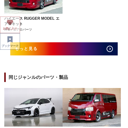
ハイエース RUGGER MODEL エ
アロキット
お気に入り
外装 / エアロパーツ
ブックマーク
もっと見る
同じジャンルのパーツ・製品