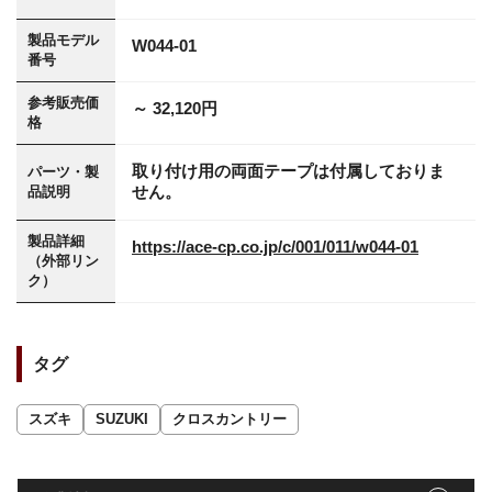
製品モデル
W044-01
番号
参考販売価
～ 32,120円
格
取り付け用の両面テープは付属しておりま
パーツ・製
せん。
品説明
製品詳細
https://ace-cp.co.jp/c/001/011/w044-01
（外部リン
ク）
タグ
スズキ
SUZUKI
クロスカントリー