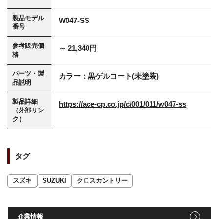
製品モデル
W047-SS
番号
参考販売価
～ 21,340円
格
パーツ・製
カラー：黒ゲルコート(未塗装)
品説明
製品詳細
https://ace-cp.co.jp/c/001/011/w047-ss
（外部リン
ク）
タグ
スズキ
SUZUKI
クロスカントリー
企業情報