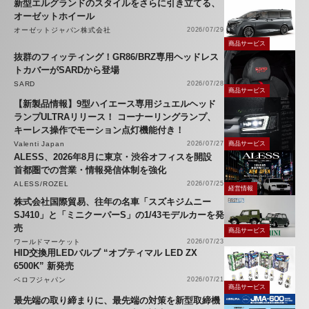
新型エルグランドのスタイルをさらに引き立てる、
オーゼットホイール
オーゼットジャパン株式会社
2026/07/29
商品サービス
抜群のフィッティング！GR86/BRZ専用ヘッドレス
トカバーがSARDから登場
SARD
2026/07/28
商品サービス
【新製品情報】9型ハイエース専用ジュエルヘッド
ランプULTRAリリース！ コーナーリングランプ、
キーレス操作でモーション点灯機能付き！
Valenti Japan
2026/07/27
商品サービス
ALESS、2026年8月に東京・渋谷オフィスを開設
首都圏での営業・情報発信体制を強化
ALESS/ROZEL
2026/07/25
経営情報
株式会社国際貿易、往年の名車「スズキジムニー
SJ410」と「ミニクーパーS」の1/43モデルカーを発
売
商品サービス
ワールドマーケット
2026/07/23
HID交換用LEDバルブ “オプティマル LED ZX
6500K” 新発売
ベロフジャパン
2026/07/21
商品サービス
最先端の取り締まりに、最先端の対策を新型取締機