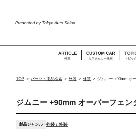
Presented by Tokyo Auto Salon
ARTICLE
CUSTOM CAR
TOPI
特集
カスタムカー検索
トピッ
TOP
パーツ・用品検索
外装
外装
ジムニー +90mm オ
ジムニー +90mm オーバーフェンダ
外装 / 外装
製品ジャンル