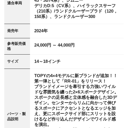
43・JB74系）、ジムニー
適合車両
デリカD:5（CV系）、ハイラックスサーフ
（210系）/ランドクルーザープラド（120，
150系）、ランドクルーザー300
2024年
発売年
参考販売価
24,000円 ～ 44,000円
格
14～18インチ
サイズ
TOPYの4×4モデルに新ブランドが追加！！
第一弾として「RR-01」をリリース！
ブランドイメージを牽引する力強いワイル
ドな雰囲気を纏った2×6スポークデザイン。
スポークの足長感と立体感を融合した3Dデ
ザイン。センターからリムに向かって伸び
るスポークにアクセントとなるエッジを加
え、更にスポークサイド部にスリットを設
パーツ・製
けるなど作り込んだデザインでワイルド感
品説明
を演出。