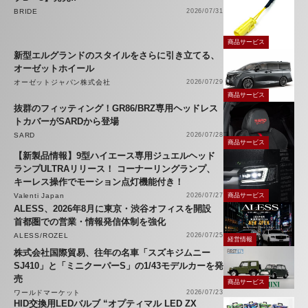
BRIDE
2026/07/31
商品サービス
新型エルグランドのスタイルをさらに引き立てる、
オーゼットホイール
オーゼットジャパン株式会社
2026/07/29
商品サービス
抜群のフィッティング！GR86/BRZ専用ヘッドレス
トカバーがSARDから登場
SARD
2026/07/28
商品サービス
【新製品情報】9型ハイエース専用ジュエルヘッド
ランプULTRAリリース！ コーナーリングランプ、
キーレス操作でモーション点灯機能付き！
Valenti Japan
2026/07/27
商品サービス
ALESS、2026年8月に東京・渋谷オフィスを開設
首都圏での営業・情報発信体制を強化
ALESS/ROZEL
2026/07/25
経営情報
株式会社国際貿易、往年の名車「スズキジムニー
SJ410」と「ミニクーパーS」の1/43モデルカーを発
売
商品サービス
ワールドマーケット
2026/07/23
HID交換用LEDバルブ “オプティマル LED ZX