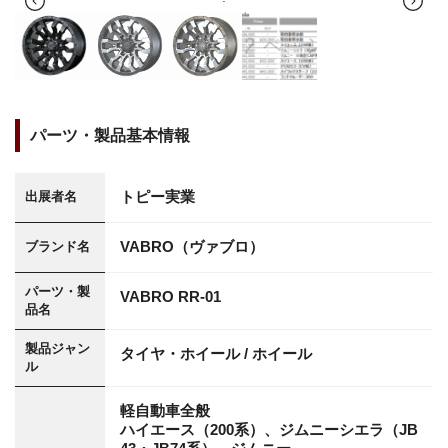
1
パーツ・製品基本情報
トピー実業
出展者名
VABRO（ヴァブロ）
ブランド名
パーツ・製
VABRO RR-01
品名
製品ジャン
タイヤ・ホイール / ホイール
ル
軽自動車全般
ハイエース（200系）、ジムニーシエラ（JB